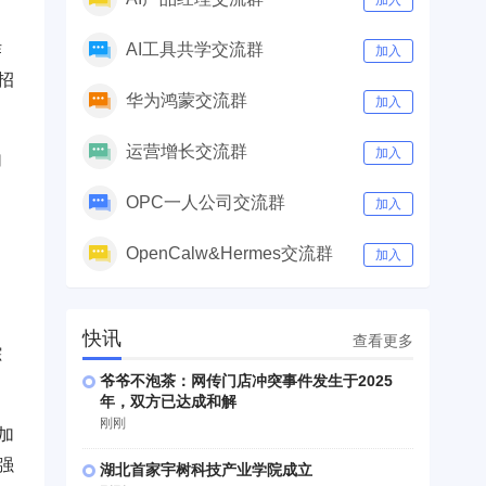
加入
作
AI工具共学交流群
加入
招
华为鸿蒙交流群
加入
运营增长交流群
加入
加
OPC一人公司交流群
加入
OpenCalw&Hermes交流群
加入
快讯
查看更多
踪
爷爷不泡茶：网传门店冲突事件发生于2025
年，双方已达成和解
刚刚
加
强
湖北首家宇树科技产业学院成立