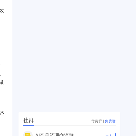
复
效
读
、
做
售
还
社群
付费群
|
免费群
AI产品经理交流群