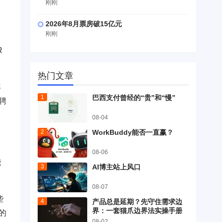
刚刚
2026年8月票房破15亿元
刚刚
R
热门文章
率
巴西支付曾经的“贵”和“慢”
聘
08-04
WorkBuddy能否一直赢？
08-06
能
AI博主站上风口
08-07
些
产品总是延期？先守住需求边
界：一套猫爪边界法实操手册
的
08-02