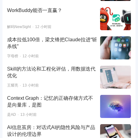
WorkBuddy能否一直赢？
解码NewSight
12 小时前
成本拉低100倍，梁文锋把Claude拉进“斩
杀线”
字母榜
12 小时前
Skill的方法论和工程化评估，用数据迭代
优化
王耀亮
13 小时前
Context Graph：记忆的正确存储方式不
是向量库，是图
是AD
13 小时前
AI信息茧房：对话式AI的隐性风险与产品
设计的伦理边界