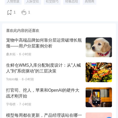
人情世故
人际交往
社交技巧
经验总结
高情商
1
1
喜欢此内容的还喜欢
宠物中高端品牌如何靠分层运营破增长瓶
颈——用户分层案例分析
桑木拓
6 小时前
生鲜仓WMS入库分配制度设计：从”人喊
人”到”系统驱动”的三层决策
Totoro畅
6 小时前
打官司、挖人，苹果和OpenAI的硬件大
战才刚开始
字母榜
7 小时前
模型每周都在更新，产品经理该站在哪一