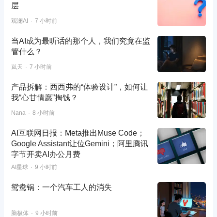
层
观澜AI
7 小时前
当AI成为最听话的那个人，我们究竟在监
管什么？
岚天
7 小时前
产品拆解：西西弗的“体验设计”，如何让
我“心甘情愿”掏钱？
Nana
8 小时前
AI互联网日报：Meta推出Muse Code；
Google Assistant让位Gemini；阿里腾讯
字节开卖AI办公月费
AI星球
9 小时前
鸳鸯锅：一个汽车工人的消失
脑极体
9 小时前