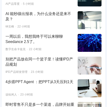
AI产品零度
5 小时前
AI 能秒级出报表，为什么业务还是来不
及？
钟文峰
22 小时前
一周以后，我想我终于可以来聊聊
Seedance 2.5了。
数字生命卡兹克
22 小时前
别把产品放在同一个篮子里！读懂IPD产
品规划
IPD产品研发管理
23 小时前
4步搭PPT Agent ：把PPT从3天压到1天
设绘闲人
23 小时前
即时零售不只是多一个渠道，品牌开始重