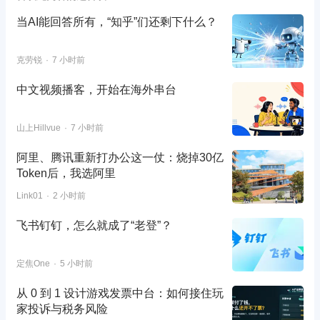
当AI能回答所有，“知乎”们还剩下什么？
克劳锐
7 小时前
中文视频播客，开始在海外串台
山上Hillvue
7 小时前
阿里、腾讯重新打办公这一仗：烧掉30亿
Token后，我选阿里
Link01
2 小时前
飞书钉钉，怎么就成了“老登”？
定焦One
5 小时前
从 0 到 1 设计游戏发票中台：如何接住玩
家投诉与税务风险