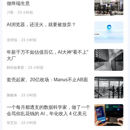
做终端生意
刀客
23 小时前
AI浏览器，还没火，就要被放弃？
克劳锐
23 小时前
年薪千万不如估值百亿，AI大神“看不上”
大厂
财经故事荟
23 小时前
套壳起家、20亿收场：Manus不止AB面
脑极体
23 小时前
一个每月都透支的数据科学家，做了一个
会骂你乱花钱的 AI，年化收入 4 亿美元
张艾拉
23 小时前