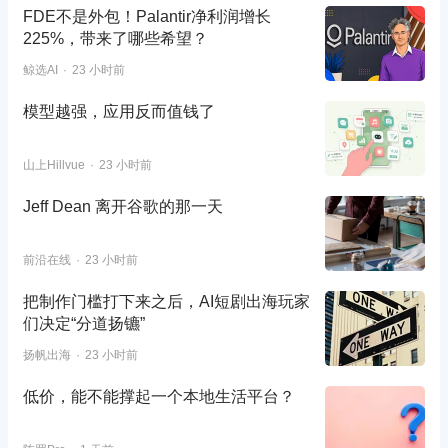
FDE不是外包！Palantir净利润增长
225%，带来了哪些希望？
鲸选AI
23 小时前
模型越强，应用反而值钱了
山上Hillvue
23 小时前
Jeff Dean 离开谷歌的那一天
前沿在线
23 小时前
把制作门槛打下来之后，AI短剧出海玩家
们决定“分道扬镳”
扬帆出海
23 小时前
低价，能不能撑起一个本地生活平台？