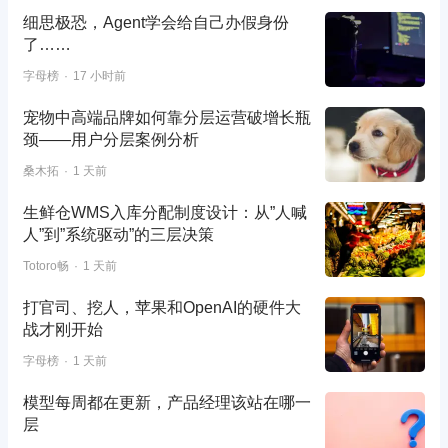
细思极恐，Agent学会给自己办假身份
了……
字母榜
17 小时前
宠物中高端品牌如何靠分层运营破增长瓶
颈——用户分层案例分析
桑木拓
1 天前
生鲜仓WMS入库分配制度设计：从”人喊
人”到”系统驱动”的三层决策
Totoro畅
1 天前
打官司、挖人，苹果和OpenAI的硬件大
战才刚开始
字母榜
1 天前
模型每周都在更新，产品经理该站在哪一
层