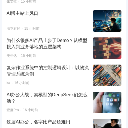
张艾拉
15 小时前
AI博主站上风口
海克财经
15 小时前
为什么很多AI产品止步于Demo？从模型
接入到业务落地的五层架构
美年达
16 小时前
复杂作业系统中的控制逻辑设计：以物流
管理系统为例
ka
16 小时前
AI办公大战，卖模型的DeepSeek们怎么
活？
壹度Pro
16 小时前
这届AI办公，名字比产品还难用