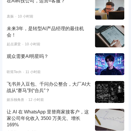
在AI科技公司，运营=客服？
袁振
10 小时前
未来3年，是转型AI产品经理的最佳机
会！
起点课堂
10 小时前
观众需要AI明星吗？
听筒Tech
11 小时前
飞书并入豆包、千问办公整合，大厂AI大
战从“赛马”到“合兵”？
娱乐独角兽
12 小时前
让 AI 在 WhatsApp 里替商家接客户，这
家公司年化收入 3500 万美元、增长
169%