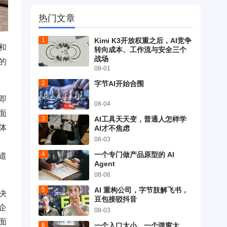
热门文章
Kimi K3开放权重之后，AI竞争
和
转向成本、工作流与安全三个
战场
的
08-01
字节AI开始合围
即
08-04
面
AI工具天天变，普通人怎样学
体
AI才不焦虑
08-03
一个专门做产品原型的 AI
道
Agent
08-06
AI 重构公司，字节肢解飞书，
决
豆包接驳抖音
企
08-03
面
一个入口太小，一个弹窗太