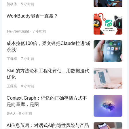
脑极体
5 小时前
WorkBuddy能否一直赢？
解码NewSight
7 小时前
成本拉低100倍，梁文锋把Claude拉进“斩
杀线”
字母榜
7 小时前
Skill的方法论和工程化评估，用数据迭代
优化
王耀亮
8 小时前
Context Graph：记忆的正确存储方式不
是向量库，是图
是AD
8 小时前
AI信息茧房：对话式AI的隐性风险与产品