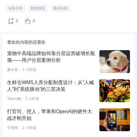
业务分析
数据报告
案例分析
0
0
喜欢此内容的还喜欢
宠物中高端品牌如何靠分层运营破增长瓶
颈——用户分层案例分析
桑木拓
1 小时前
生鲜仓WMS入库分配制度设计：从”人喊
人”到”系统驱动”的三层决策
Totoro畅
1 小时前
打官司、挖人，苹果和OpenAI的硬件大
战才刚开始
字母榜
2 小时前