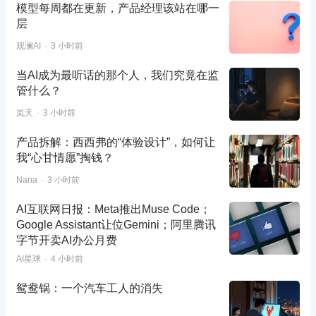
模型每周都在更新，产品经理该站在哪一
层
观澜AI
3 小时前
当AI成为最听话的那个人，我们究竟在监
管什么？
岚天
3 小时前
产品拆解：西西弗的“体验设计”，如何让
我“心甘情愿”掏钱？
Nana
3 小时前
AI互联网日报：Meta推出Muse Code；
Google Assistant让位Gemini；阿里腾讯
字节开卖AI办公月费
AI星球
4 小时前
鸳鸯锅：一个汽车工人的消失