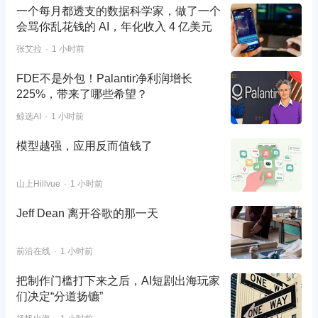
一个每月都透支的数据科学家，做了一个
会骂你乱花钱的 AI，年化收入 4 亿美元
张艾拉
1 小时前
FDE不是外包！Palantir净利润增长
225%，带来了哪些希望？
鲸选AI
1 小时前
模型越强，应用反而值钱了
山上Hillvue
1 小时前
Jeff Dean 离开谷歌的那一天
前沿在线
1 小时前
把制作门槛打下来之后，AI短剧出海玩家
们决定“分道扬镳”