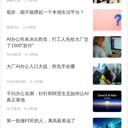
扬帆出海
1 小时前
低价，能不能撑起一个本地生活平台？
陈罡Pro
3 小时前
AI办公尚未决出胜负，打工人先给大厂交
了1500“首付”
Tech星球
4 小时前
大厂AI办公入口大战，胜负手在哪
SAAS老司机
5 小时前
千问办公实测：钉钉和阿里生态如何让AI
真正落地
光子星球
6 小时前
第一批做FDE的人，离高薪差远了