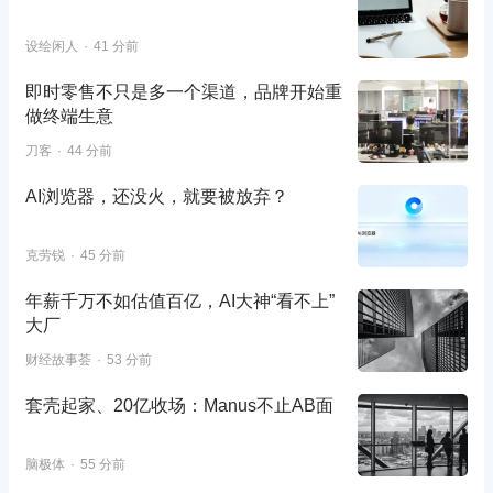
设绘闲人
41 分前
即时零售不只是多一个渠道，品牌开始重
做终端生意
刀客
44 分前
AI浏览器，还没火，就要被放弃？
克劳锐
45 分前
年薪千万不如估值百亿，AI大神“看不上”
大厂
财经故事荟
53 分前
套壳起家、20亿收场：Manus不止AB面
脑极体
55 分前