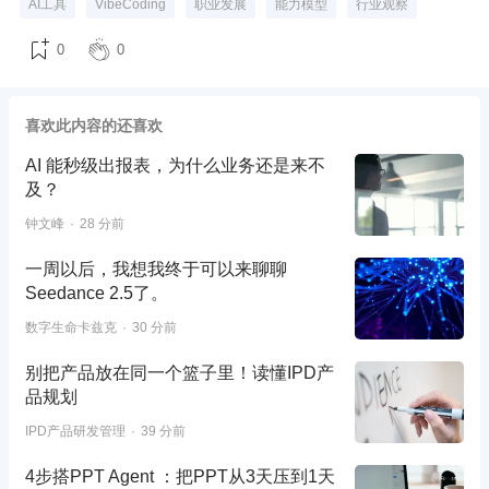
AI工具
VibeCoding
职业发展
能力模型
行业观察
0
0
喜欢此内容的还喜欢
AI 能秒级出报表，为什么业务还是来不
及？
钟文峰
28 分前
一周以后，我想我终于可以来聊聊
Seedance 2.5了。
数字生命卡兹克
30 分前
别把产品放在同一个篮子里！读懂IPD产
品规划
IPD产品研发管理
39 分前
4步搭PPT Agent ：把PPT从3天压到1天