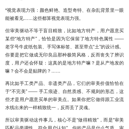
*视觉表现力强：颜色鲜艳、造型奇特、在杂乱背景里一眼
能被看见……这些都算视觉表现力强。
但审美驱动不等于盲目精致，比如地方特产，用户愿意买
某些“地方特产”，恰恰是因为它保留了地方特色属性 ——
老字号牛皮纸包装、手写体标签、甚至带点“土”的设计感。
你要是把它做成无印良品那种极简风格，反而丧失了辨识
度，用户还会怀疑：这真的是地方特产嘛？是从产地发的
嘛？会不会是贴牌的？……
再比如手工类产品、非遗类产品，它们的审美价值恰恰在
于“不完美” —— 手工痕迹、自然质感、不规则的形态，这
些才是用户愿意买单的审美点。如果你把它做得跟工业流
水线出来的一样精致统一，反而丢了灵魂。
所以审美驱动这件事儿，核心不是“做得精致”，而是“审美
匹配品类调性、符合用户认知”。你的产品是什么气质，审