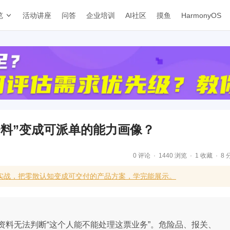
览
活动讲座
问答
企业培训
AI社区
摸鱼
HarmonyOS
料”变成可派单的能力画像？
0 评论
1440 浏览
1 收藏
8 
补实战，把零散认知变成可交付的产品方案，学完能展示。
资料无法判断“这个人能不能处理这票业务”。危险品、报关、