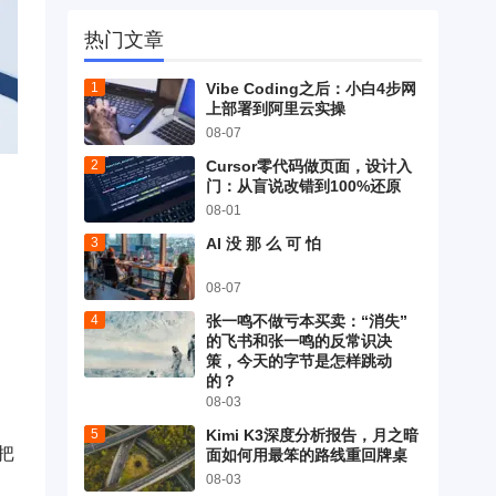
热门文章
Vibe Coding之后：小白4步网
上部署到阿里云实操
08-07
Cursor零代码做页面，设计入
门：从盲说改错到100%还原
08-01
AI 没 那 么 可 怕
08-07
张一鸣不做亏本买卖：“消失”
的飞书和张一鸣的反常识决
策，今天的字节是怎样跳动
的？
08-03
Kimi K3深度分析报告，月之暗
把
面如何用最笨的路线重回牌桌
08-03