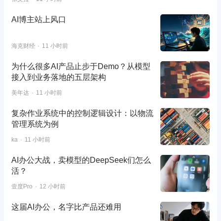
AI博主站上风口
海克财经
11 小时前
为什么很多AI产品止步于Demo？从模型
接入到业务落地的五层架构
美年达
11 小时前
复杂作业系统中的控制逻辑设计：以物流
管理系统为例
ka
11 小时前
AI办公大战，卖模型的DeepSeek们怎么
活？
壹度Pro
12 小时前
这届AI办公，名字比产品还难用