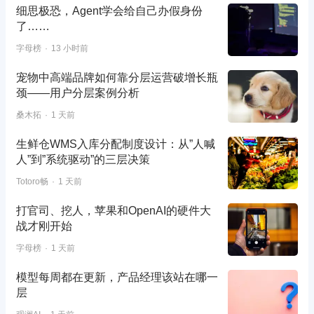
细思极恐，Agent学会给自己办假身份
了……
字母榜
13 小时前
宠物中高端品牌如何靠分层运营破增长瓶
颈——用户分层案例分析
桑木拓
1 天前
生鲜仓WMS入库分配制度设计：从”人喊
人”到”系统驱动”的三层决策
Totoro畅
1 天前
打官司、挖人，苹果和OpenAI的硬件大
战才刚开始
字母榜
1 天前
模型每周都在更新，产品经理该站在哪一
层