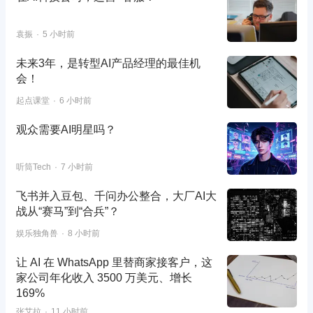
袁振
5 小时前
未来3年，是转型AI产品经理的最佳机
会！
起点课堂
6 小时前
观众需要AI明星吗？
听筒Tech
7 小时前
飞书并入豆包、千问办公整合，大厂AI大
战从“赛马”到“合兵”？
娱乐独角兽
8 小时前
让 AI 在 WhatsApp 里替商家接客户，这
家公司年化收入 3500 万美元、增长
169%
张艾拉
11 小时前