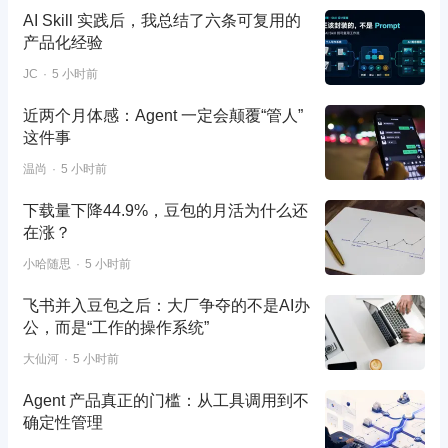
AI Skill 实践后，我总结了六条可复用的
产品化经验
JC
5 小时前
近两个月体感：Agent 一定会颠覆“管人”
这件事
温尚
5 小时前
下载量下降44.9%，豆包的月活为什么还
在涨？
小哈随思
5 小时前
飞书并入豆包之后：大厂争夺的不是AI办
公，而是“工作的操作系统”
大仙河
5 小时前
Agent 产品真正的门槛：从工具调用到不
确定性管理