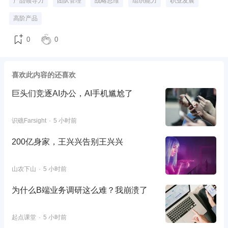
产品领导力
团队管理
战略思维
组织能力
职业发展
高阶产品
0
0
喜欢此内容的还喜欢
巨头们竞逐AI办公，AI手机尴尬了
识礁Farsight
5 小时前
200亿身家，王兴兴告别王兴兴
山农下山
5 小时前
为什么B端业务调研这么难？我崩溃了
起点课堂
5 小时前