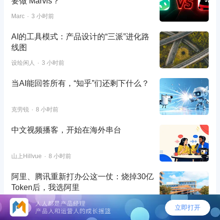
要做 Marvis？
Marc
3 小时前
AI的工具模式：产品设计的“三派”进化路
线图
设绘闲人
3 小时前
当AI能回答所有，“知乎”们还剩下什么？
克劳锐
8 小时前
中文视频播客，开始在海外串台
山上Hillvue
8 小时前
阿里、腾讯重新打办公这一仗：烧掉30亿
Token后，我选阿里
Link01
18 小时前