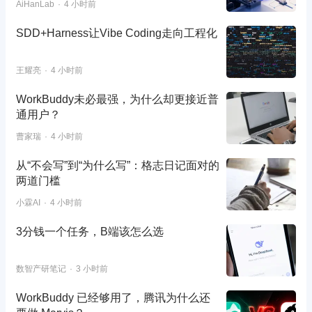
AiHanLab
4 小时前
SDD+Harness让Vibe Coding走向工程化
王耀亮
4 小时前
WorkBuddy未必最强，为什么却更接近普
通用户？
曹家瑞
4 小时前
从“不会写”到“为什么写”：格志日记面对的
两道门槛
小霖AI
4 小时前
3分钱一个任务，B端该怎么选
数智产研笔记
3 小时前
WorkBuddy 已经够用了，腾讯为什么还