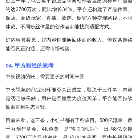
过去一年，蒲公英平台上品牌向创作者发出的种草广告邀
约达2700万次，同比增长34%。平台还构建了产品种草、
探店、超级玩家、直播、蓝链、橱窗六种变现路径，不同
体裁、不同粉丝体量的创作者都能找到适配方式。
好内容被看见，好内容也能换回体面的收入。但这条链路
能否真正跑通，还需市场检验。
04. 甲方财经的思考
中长视频的账，需要更长的时间来算
中长视频的商业闭环能否真正成立，取决于三件事：内容
是否足够稀缺，用户是否愿意为价值买单，平台能否持续
输血直到生态自转。
目前来看，这三条，小红书都有了些眉目。500亿流量、数
千万创作基金、4K免费，是“输血”的决心；日均8亿次搜
索、2700万次品牌邀约，是“价值”的证明；而中长视频消