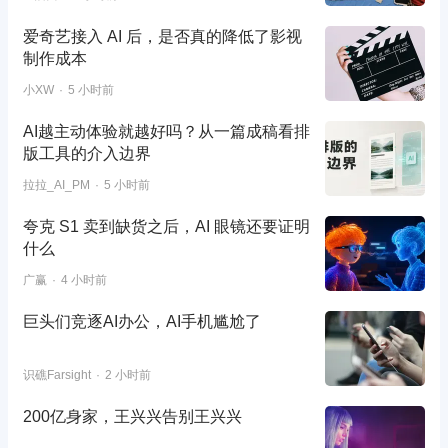
爱奇艺接入 AI 后，是否真的降低了影视
制作成本
小XW
5 小时前
AI越主动体验就越好吗？从一篇成稿看排
版工具的介入边界
拉拉_AI_PM
5 小时前
夸克 S1 卖到缺货之后，AI 眼镜还要证明
什么
广赢
4 小时前
巨头们竞逐AI办公，AI手机尴尬了
识礁Farsight
2 小时前
200亿身家，王兴兴告别王兴兴