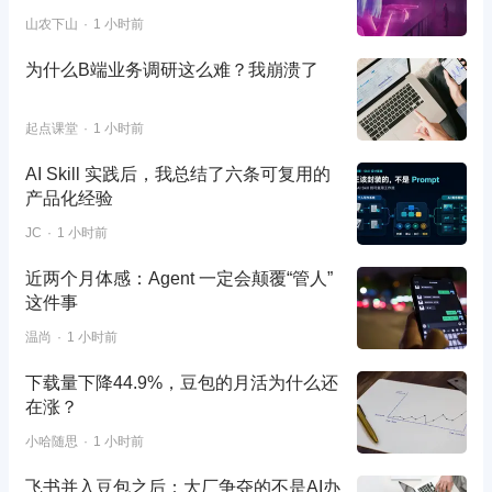
山农下山
1 小时前
为什么B端业务调研这么难？我崩溃了
起点课堂
1 小时前
AI Skill 实践后，我总结了六条可复用的
产品化经验
JC
1 小时前
近两个月体感：Agent 一定会颠覆“管人”
这件事
温尚
1 小时前
下载量下降44.9%，豆包的月活为什么还
在涨？
小哈随思
1 小时前
飞书并入豆包之后：大厂争夺的不是AI办