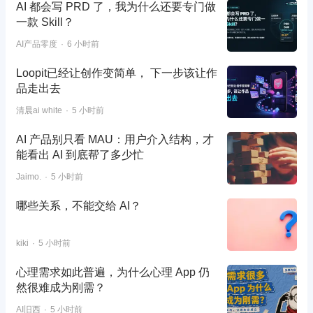
AI 都会写 PRD 了，我为什么还要专门做
一款 Skill？
AI产品零度
6 小时前
Loopit已经让创作变简单， 下一步该让作
品走出去
清晨ai white
5 小时前
AI 产品别只看 MAU：用户介入结构，才
能看出 AI 到底帮了多少忙
Jaimo.
5 小时前
哪些关系，不能交给 AI？
kiki
5 小时前
心理需求如此普遍，为什么心理 App 仍
然很难成为刚需？
AI旧西
5 小时前