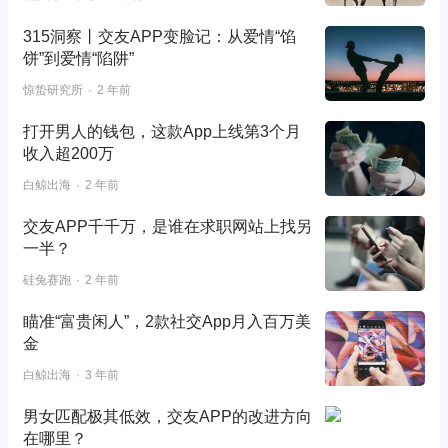
315洞察丨交友APP变脸记：从爱情“馅
饼”到爱情“陷阱”
惊蛰研究所
2 年前
打开男人的钱包，这款App上线第3个月
收入超200万
白鲸出海
2 年前
交友APP千千万，是谁在求职网站上找另
一半？
硅兔赛跑
2 年前
瞄准“富贵闲人”，2款社交App月入百万美
金
白鲸出海
3 年前
男女匹配极其低效，交友APP的改进方向
在哪里？