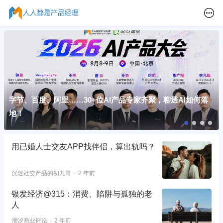
字节、百度、阿里……30+位AI产品专家齐聚，聊透AI如何落
地！
用已婚人士交友APP找伴侣，算出轨吗？
沉迷社交产品的初九哥
2 年前
银发经济@315：消费、陷阱与孤独的老
人
潮汐商业评论
2 年前