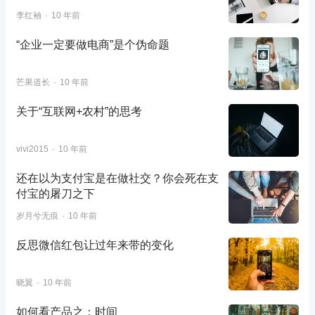
李红袖
10 年前
“企业一定要做电商”是个伪命题
芒果道长
10 年前
关于“互联网+农村”的思考
vivi2015
10 年前
还在以为支付宝是在做社交？你会死在支
付宝的屠刀之下
岁月兮无痕
10 年前
反思微信红包让过年来带的变化
晓翼
10 年前
如何看产品之：时间