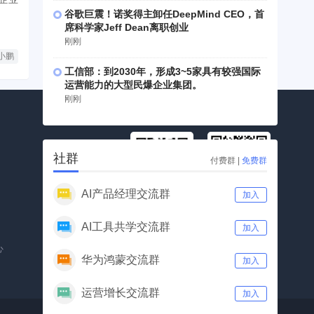
谷歌巨震！诺奖得主卸任DeepMind CEO，首
席科学家Jeff Dean离职创业
刚刚
小鹏
工信部：到2030年，形成3~5家具有较强国际
运营能力的大型民爆企业集团。
刚刚
社群
付费群
|
免费群
AI产品经理交流群
加入
公众号
视频号
AI工具共学交流群
加入
心
华为鸿蒙交流群
加入
运营增长交流群
加入