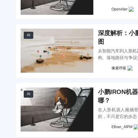
OpenAIer
深度解析：小鹏
AI
图
从智能汽车到人形机器
构、落地路径与争议
小鹏的选择，或许预
像素呼吸
小鹏IRON机
AI
哪？
在人形机器人频频登
的，不只是它的步态
亮点切入，探讨人形
Ethan_AIPM