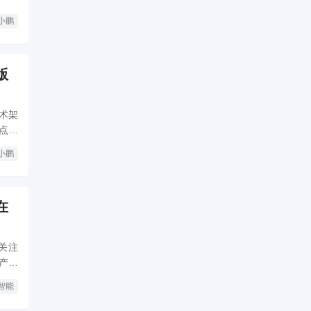
小鹏
版
技术架
点，
小鹏
在
关注
产品
智能