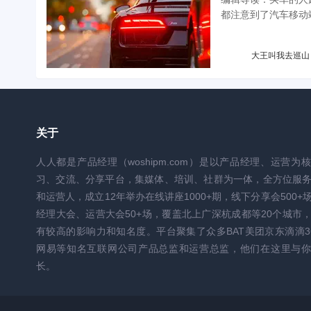
都注意到了汽车移动端
大王叫我去巡山
关于
人人都是产品经理（woshipm.com）是以产品经理、运营为
习、交流、分享平台，集媒体、培训、社群为一体，全方位服
和运营人，成立12年举办在线讲座1000+期，线下分享会500+
经理大会、运营大会50+场，覆盖北上广深杭成都等20个城市
有较高的影响力和知名度。平台聚集了众多BAT美团京东滴滴3
网易等知名互联网公司产品总监和运营总监，他们在这里与你
长。