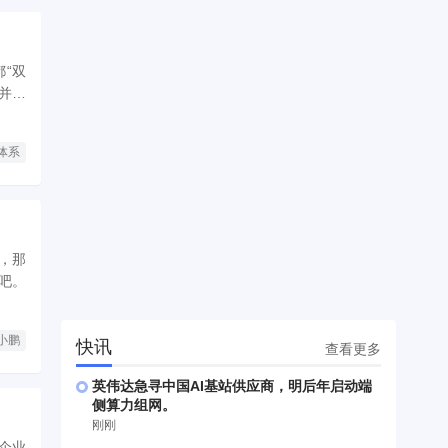
“双
并给
体系
，那
吧。
小鹏
快讯
查看更多
英伟达急寻中国AI基站供应商，明后年启动端
侧算力组网。
刚刚
企业