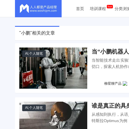
首页
培训课程
分类浏
"小鹏"相关的文章
当“小鹏机器
AI
,
个人随笔
当智能技术走出实验
切口，探索人机协作
柳星聊产品
谁是真正的具身智
AI
,
个人随笔
从感知到执行，从语义
特斯拉Optimus
系统中找到落地突破