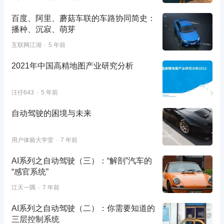
百度、阿里、蘑菇车联的车路协同简史：
播种、沉寂、萌芽
互联网江湖
5 年前
2021年中国高精地图产业研究分析
汪仔643
5 年前
自动驾驶的困境与未来
用户体验大学堂
7 年前
AI系列之自动驾驶（三）：“解剖”汽车的
“感官系统”
江天一隅
7 年前
AI系列之自动驾驶（二）：你需要知道的
三层控制系统