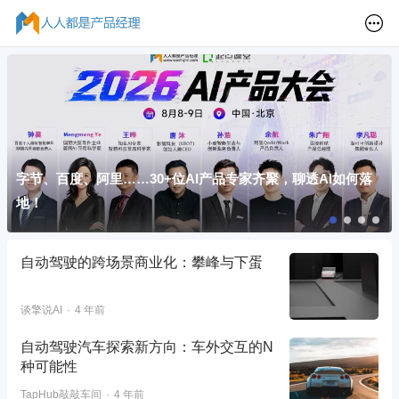
字节、百度、阿里……30+位AI产品专家齐聚，聊透AI如何落
地！
自动驾驶的跨场景商业化：攀峰与下蛋
谈擎说AI
4 年前
自动驾驶汽车探索新方向：车外交互的N
种可能性
TapHub敲敲车间
4 年前