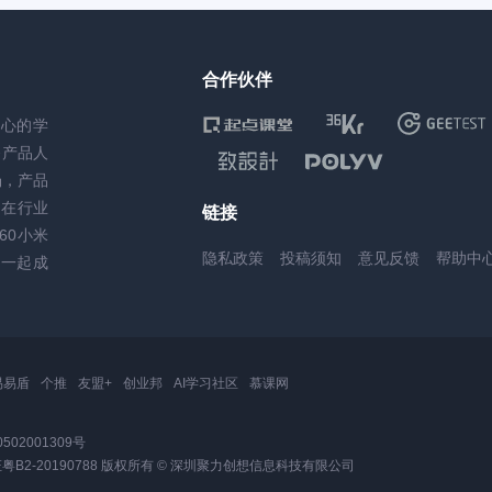
合作伙伴
核心的学
务产品人
场，产品
，在行业
链接
60小米
隐私政策
投稿须知
意见反馈
帮助中
一起成
易易盾
个推
友盟+
创业邦
AI学习社区
慕课网
502001309号
2-20190788
版权所有 © 深圳聚力创想信息科技有限公司