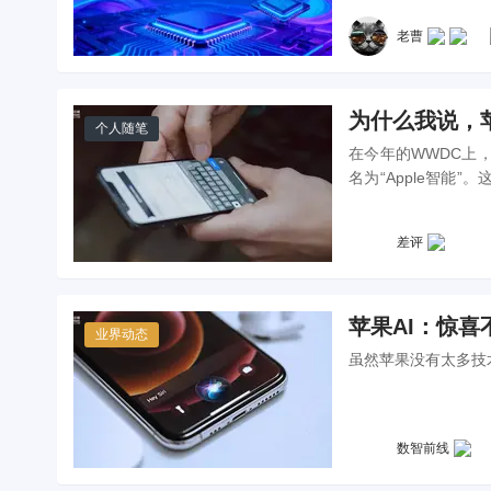
老曹
为什么我说，苹
个人随笔
在今年的WWDC上，苹果
名为“Apple智能
因。
差评
苹果AI：惊
业界动态
虽然苹果没有太多技
数智前线