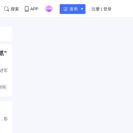
搜索
APP
注册 | 登录
发布
抓”
要进军
智能
闻，那