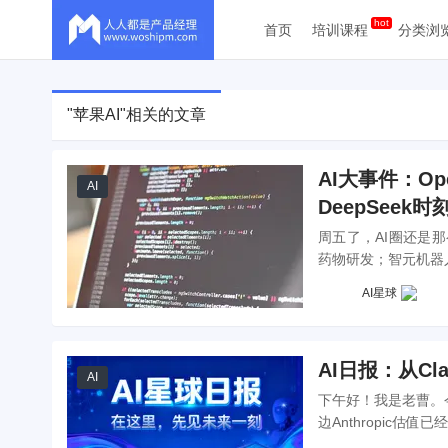
首页
培训课程
分类浏
"苹果AI"相关的文章
AI大事件：O
AI
DeepSeek时
周五了，AI圈还是那么热
药物研发；智元机器人
AI星球
AI日报：从Cl
AI
下午好！我是老曹。今
边Anthropic估值