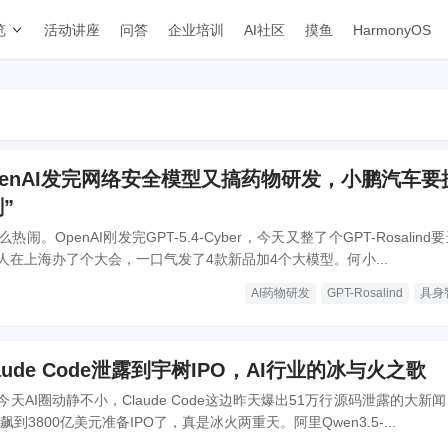
览
活动讲座
问答
企业培训
AI社区
摸鱼
HarmonyOS
penAI发完网络安全模型又搞药物研发，小鹏汽车要
刻”
闹。OpenAI刚发完GPT-5.4-Cyber，今天又整了个GPT-Rosalind
在上海办了个大会，一口气发了4款新品加4个大模型。何小...
AI药物研发
GPT-Rosalind
具身
aude Code泄露到宇树IPO，AI行业的冰与火之歌
天AI圈动静不小，Claude Code这边昨天爆出51万行源码泄露的大新
已经飙到3800亿美元准备IPO了，真是冰火两重天。阿里Qwen3.5-...