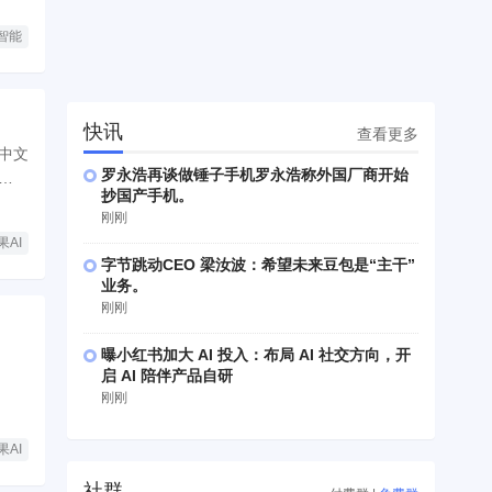
智能
快讯
查看更多
，中文
罗永浩再谈做锤子手机罗永浩称外国厂商开始
说的原
抄国产手机。
刚刚
果AI
字节跳动CEO 梁汝波：希望未来豆包是“主干”
业务。
刚刚
曝小红书加大 AI 投入：布局 AI 社交方向，开
启 AI 陪伴产品自研
刚刚
果AI
社群