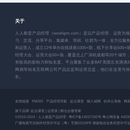
关于
人人都是产品经理（woshipm.com）是以产品经理、运营为
习、交流、分享平台，集媒体、培训、社群为一体，全方位服
和运营人，成立12年举办在线讲座1000+期，线下分享会500+
经理大会、运营大会50+场，覆盖北上广深杭成都等20个城市
有较高的影响力和知名度。平台聚集了众多BAT美团京东滴滴3
网易等知名互联网公司产品总监和运营总监，他们在这里与你
长。
友情链接
PM265
产品经理导航
起点课堂
猪八戒网
伙伴云表格
网
旗下品牌:
起点课堂
|
运营派
|
粮仓企微管家
©2010-2024 - 人人都是产品经理 -
粤ICP备14037330号
-
粤公网安备 44030
广播电视节目制作经营许可证（粤）字第03109号
增值电信业务经营许可证粤B