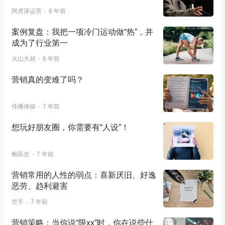
阿虎讲运营
6 年前
案例复盘：我把一项冷门运动做“热”，并
成为了行业第一
火山大叔
6 年前
营销真的变难了吗？
传播体操
7 年前
想玩好朋友圈，你需要有“人设”！
鲍跃忠
7 年前
营销常用的人性的弱点：喜新厌旧、好逸
恶劳、趋利避害
空手
7 年前
营销策略：当你说“限xx”时，你在说些什