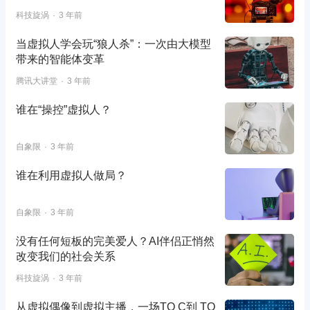
科技旋涡
3 年前
当虚拟人学会玩“狼人杀”：一次由大模型
带来的智能体变革
腾讯大讲堂
3 年前
谁在“操控”虚拟人？
自象限
3 年前
谁在利用虚拟人做局？
自象限
3 年前
没有任何短板的完美爱人？AI伴侣正悄然
改变我们的社会关系
科技旋涡
3 年前
从虚拟偶像到虚拟主播，一场TO C到 TO