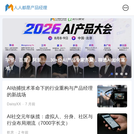
字节、百度、阿里……30+位AI产品专家齐聚，聊透AI如何落
地！
AI动捕技术革命下的行业重构与产品经理
的新战场
DaisyXX
7 月前
AI社交元年纵揽：虚拟人、分身、社区与
行业布局潮流（7000字长文）
乾意
2 年前