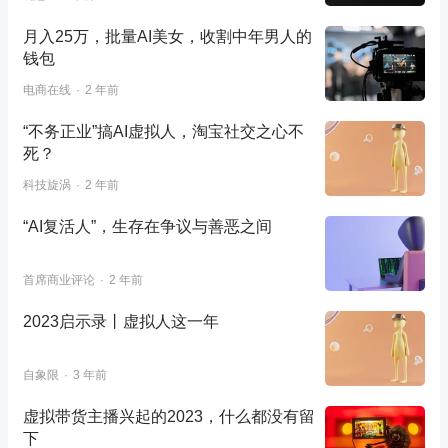
月入25万，批量AI美女，收割中年男人的
钱包
电商在线
2 年前
“不务正业”搞AI虚拟人，淘宝社交之心不
死？
科技旋涡
2 年前
“AI复活人”，生存在争议与善恶之间
首席商业评论
2 年前
2023启示录丨虚拟人这一年
自象限
3 年前
虚拟带货主播兴起的2023，什么都没有留
下