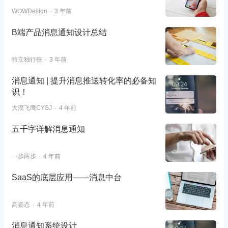
WOWDesign
3 年前
B端产品消息通知设计总结
特立独行侠
3 年前
消息通知 | 提升消息推送转化率的必备知
识！
大漠飞鹰CYSJ
4 年前
五千字详解消息通知
一步两步
4 年前
SaaS的底层应用——消息中台
高姿态
4 年前
消息通知系统设计