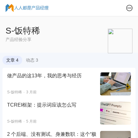
S-饭特稀
产品经验分享
文章 4
动态 3
做产品的这13年，我的思考与经历
S-饭特稀
3 月前
TCREI框架：提示词应该怎么写
S-饭特稀
5 月前
2 个后端、没有测试、身兼数职：这个“极