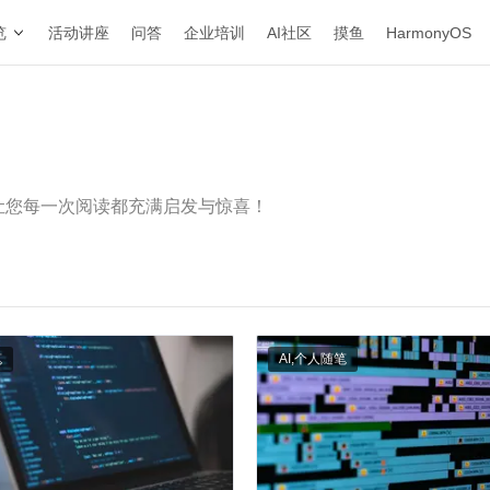
览
活动讲座
问答
企业培训
AI社区
摸鱼
HarmonyOS
让您每一次阅读都充满启发与惊喜！
笔
AI
,
个人随笔