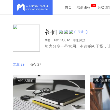
首页
培训课程
分类浏
苍何
关注
学龄：1年134天 IP：湖北 武汉
努力分享一些实用、有趣的AI干货，
文章 29
动态 27
AI
,
个人随笔
AI
,
个人随