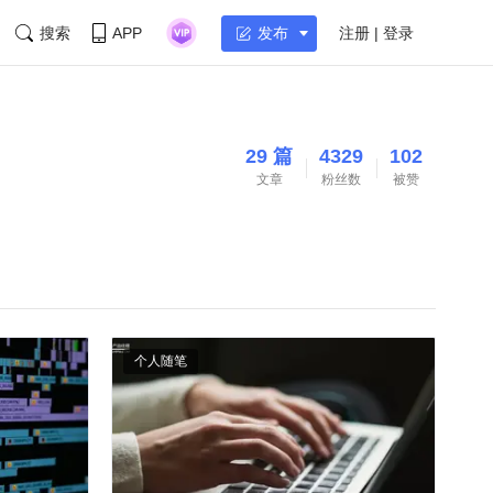
搜索
APP
注册 | 登录
发布
29 篇
4329
102
文章
粉丝数
被赞
个人随笔