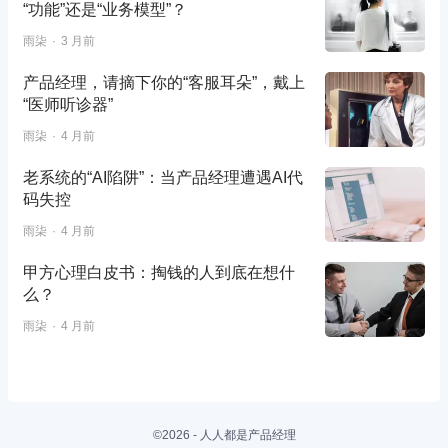
“功能”还是“业务模型”？
雨柒
3 月前
产品经理，请摘下你的“客服耳朵”，戴上
“医师听诊器”
雨柒
4 月前
老系统的“AI陷阱”：当产品经理遭遇AI代
码失控
雨柒
4 月前
甲方心理白皮书：掏钱的人到底在想什
么？
雨柒
4 月前
©2026 - 人人都是产品经理