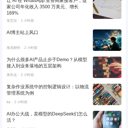
让 AI 在 WhatsApp 里替商家接客户，这
家公司年化收入 3500 万美元、增长
169%
张艾拉
1 小时前
AI博主站上风口
海克财经
2 小时前
为什么很多AI产品止步于Demo？从模型
接入到业务落地的五层架构
美年达
2 小时前
复杂作业系统中的控制逻辑设计：以物流
管理系统为例
ka
2 小时前
AI办公大战，卖模型的DeepSeek们怎么
活？