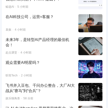
鲸选AI
5 小时前
在AI科技公司，运营=客服？
袁振
4 小时前
未来3年，是转型AI产品经理的最佳机
会！
起点课堂
4 小时前
观众需要AI明星吗？
听筒Tech
2 小时前
飞书并入豆包、千问办公整合，大厂AI大
战从“赛马”到“合兵”？
娱乐独角兽
58 分前