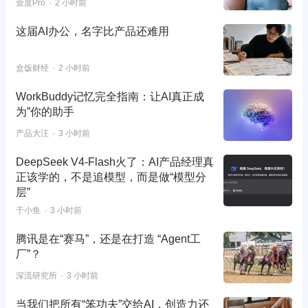
壹度Pro
2 小时前
这届AI办公，名字比产品还难用
盒饭财经
2 小时前
WorkBuddy记忆完全指南：让AI真正成
为”你的助手
产品大汪
3 小时前
DeepSeek V4-Flash火了：AI产品经理真
正该学的，不是追模型，而是做“模型分
层”
于小鱼
3 小时前
腾讯是在“赛马”，还是在打造 “Agent工
厂”？
深流研究所
3 小时前
当我们把所有“笨功夫”交给AI，创造力还