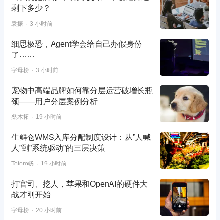
剩下多少？
袁振
3 小时前
细思极恐，Agent学会给自己办假身份
了……
字母榜
3 小时前
宠物中高端品牌如何靠分层运营破增长瓶
颈——用户分层案例分析
桑木拓
19 小时前
生鲜仓WMS入库分配制度设计：从”人喊
人”到”系统驱动”的三层决策
Totoro畅
19 小时前
打官司、挖人，苹果和OpenAI的硬件大
战才刚开始
字母榜
20 小时前