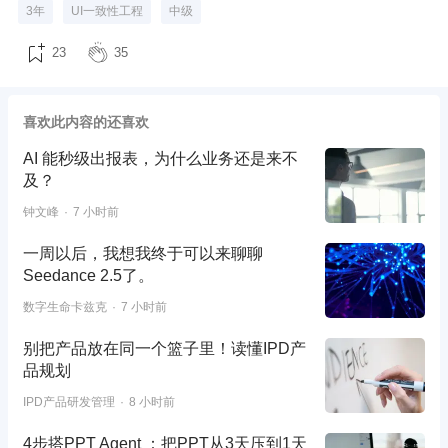
3年
UI一致性工程
中级
23
35
喜欢此内容的还喜欢
AI 能秒级出报表，为什么业务还是来不
及？
钟文峰
7 小时前
一周以后，我想我终于可以来聊聊
Seedance 2.5了。
数字生命卡兹克
7 小时前
别把产品放在同一个篮子里！读懂IPD产
品规划
IPD产品研发管理
8 小时前
4步搭PPT Agent ：把PPT从3天压到1天