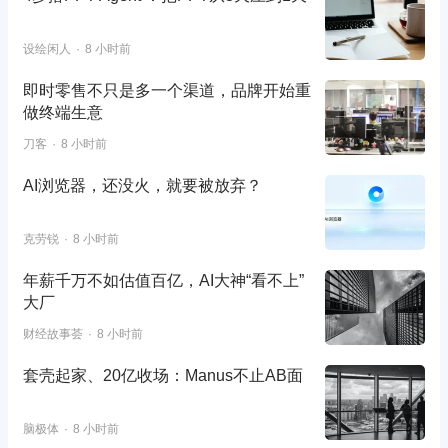
设绘闲人
8 小时前
即时零售不只是多一个渠道，品牌开始重
做终端生意
刀客
8 小时前
AI浏览器，还没火，就要被放弃？
克劳锐
8 小时前
年薪千万不如估值百亿，AI大神“看不上”
大厂
财经故事荟
8 小时前
套壳起家、20亿收场：Manus不止AB面
脑极体
8 小时前