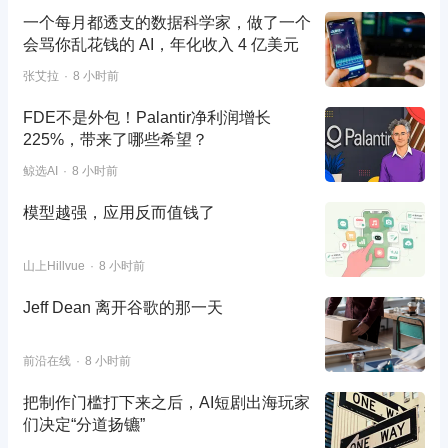
一个每月都透支的数据科学家，做了一个
会骂你乱花钱的 AI，年化收入 4 亿美元
张艾拉
8 小时前
FDE不是外包！Palantir净利润增长
225%，带来了哪些希望？
鲸选AI
8 小时前
模型越强，应用反而值钱了
山上Hillvue
8 小时前
Jeff Dean 离开谷歌的那一天
前沿在线
8 小时前
把制作门槛打下来之后，AI短剧出海玩家
们决定“分道扬镳”