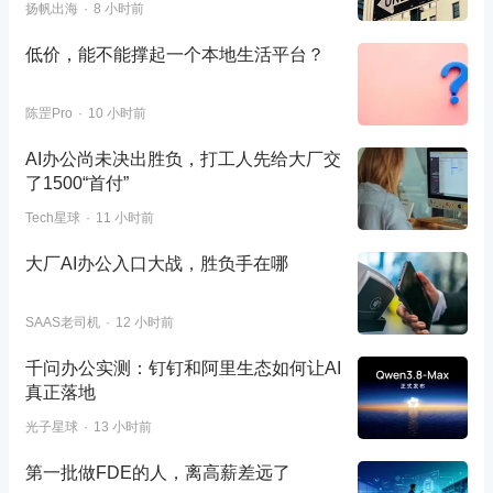
扬帆出海
8 小时前
低价，能不能撑起一个本地生活平台？
陈罡Pro
10 小时前
AI办公尚未决出胜负，打工人先给大厂交
了1500“首付”
Tech星球
11 小时前
大厂AI办公入口大战，胜负手在哪
SAAS老司机
12 小时前
千问办公实测：钉钉和阿里生态如何让AI
真正落地
光子星球
13 小时前
第一批做FDE的人，离高薪差远了