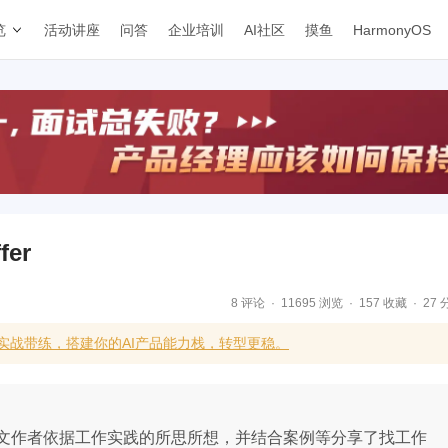
览
活动讲座
问答
企业培训
AI社区
摸鱼
HarmonyOS
er
8 评论
11695 浏览
157 收藏
27 
合实战带练，搭建你的AI产品能力栈，转型更稳。
文作者依据工作实践的所思所想，并结合案例等分享了找工作