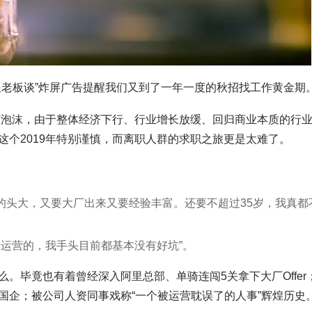
跟老板谈”炸屏广告提醒我们又到了一年一度的秋招找工作黄金期
网挤泡沫，由于整体经济下行、行业增长放缓、回归商业本质的行
个2019年特别谨慎，而离职人群的求职之旅更是太难了。
整的头大，又要大厂出来又要经验丰富。还要不超过35岁，我真都
于运营的，我手头目前都基本没有好坑”。
。毕竟也有着曾经深入阿里总部、单骑连闯5关拿下大厂Offer
国企；被公司人资同事戏称“一个被运营耽误了的人事”辉煌历史