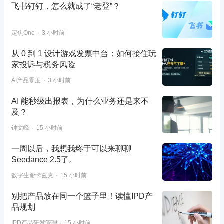
飞书钉钉，怎么就成了“老登”？
定焦One
3 小时前
从 0 到 1 设计游戏发票中台：如何接住玩
家投诉与税务风险
AI产品零度
3 小时前
AI 能秒级出报表，为什么业务还是来不
及？
钟文峰
15 小时前
一周以后，我想我终于可以来聊聊
Seedance 2.5了。
数字生命卡兹克
15 小时前
别把产品放在同一个篮子里！读懂IPD产
品规划
IPD产品研发管理
15 小时前