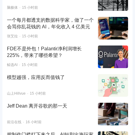
脑极体
15 小时前
一个每月都透支的数据科学家，做了一个
会骂你乱花钱的 AI，年化收入 4 亿美元
张艾拉
15 小时前
FDE不是外包！Palantir净利润增长
225%，带来了哪些希望？
鲸选AI
15 小时前
模型越强，应用反而值钱了
山上Hillvue
15 小时前
Jeff Dean 离开谷歌的那一天
前沿在线
16 小时前
把制作门槛打下来之后，AI短剧出海玩家