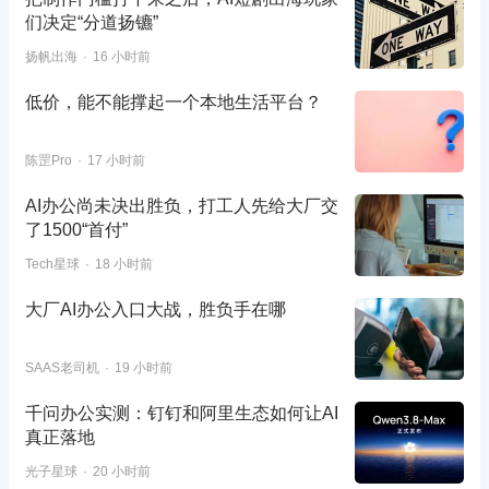
们决定“分道扬镳”
扬帆出海
16 小时前
低价，能不能撑起一个本地生活平台？
陈罡Pro
17 小时前
AI办公尚未决出胜负，打工人先给大厂交
了1500“首付”
Tech星球
18 小时前
大厂AI办公入口大战，胜负手在哪
SAAS老司机
19 小时前
千问办公实测：钉钉和阿里生态如何让AI
真正落地
光子星球
20 小时前