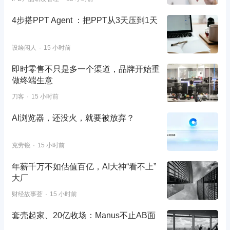
4步搭PPT Agent ：把PPT从3天压到1天
设绘闲人
15 小时前
即时零售不只是多一个渠道，品牌开始重
做终端生意
刀客
15 小时前
AI浏览器，还没火，就要被放弃？
克劳锐
15 小时前
年薪千万不如估值百亿，AI大神“看不上”
大厂
财经故事荟
15 小时前
套壳起家、20亿收场：Manus不止AB面