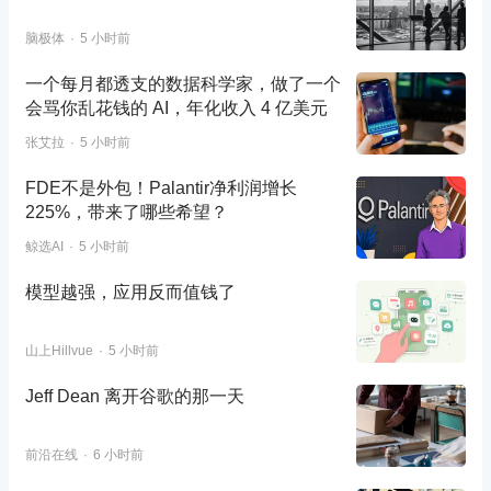
脑极体
5 小时前
一个每月都透支的数据科学家，做了一个
会骂你乱花钱的 AI，年化收入 4 亿美元
张艾拉
5 小时前
FDE不是外包！Palantir净利润增长
225%，带来了哪些希望？
鲸选AI
5 小时前
模型越强，应用反而值钱了
山上Hillvue
5 小时前
Jeff Dean 离开谷歌的那一天
前沿在线
6 小时前