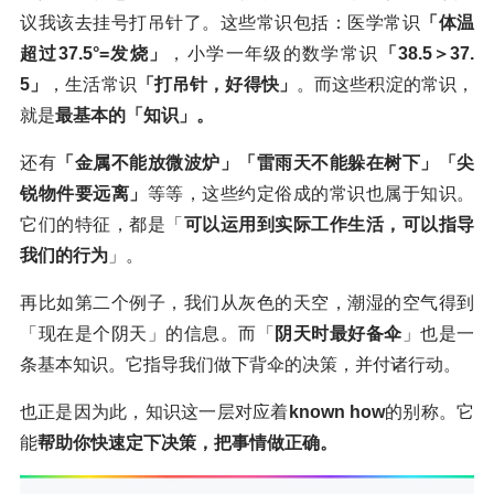
议我该去挂号打吊针了。这些常识包括：医学常识
「体温
超过37.5°=发烧」
，小学一年级的数学常识
「38.5＞37.
5」
，生活常识
「打吊针，好得快」
。而这些积淀的常识，
就是
最基本的「知识」。
还有
「金属不能放微波炉」「雷雨天不能躲在树下」「尖
锐物件要远离」
等等，这些约定俗成的常识也属于知识。
它们的特征，都是「
可以运用到实际工作生活，可以指导
我们的行为
」。
再比如第二个例子，我们从灰色的天空，潮湿的空气得到
「现在是个阴天」的信息。而「
阴天时最好备伞
」也是一
条基本知识。它指导我们做下背伞的决策，并付诸行动。
也正是因为此，知识这一层对应着
known how
的别称。它
能
帮助你快速定下决策，把事情做正确。