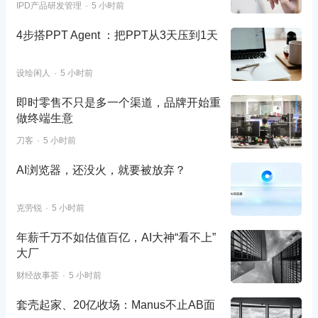
IPD产品研发管理
5 小时前
4步搭PPT Agent ：把PPT从3天压到1天
设绘闲人
5 小时前
即时零售不只是多一个渠道，品牌开始重
做终端生意
刀客
5 小时前
AI浏览器，还没火，就要被放弃？
克劳锐
5 小时前
年薪千万不如估值百亿，AI大神“看不上”
大厂
财经故事荟
5 小时前
套壳起家、20亿收场：Manus不止AB面