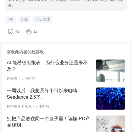
务。
2年
初级
知识管理
42
17
喜欢此内容的还喜欢
AI 能秒级出报表，为什么业务还是来不
及？
钟文峰
5 小时前
一周以后，我想我终于可以来聊聊
Seedance 2.5了。
数字生命卡兹克
5 小时前
别把产品放在同一个篮子里！读懂IPD产
品规划