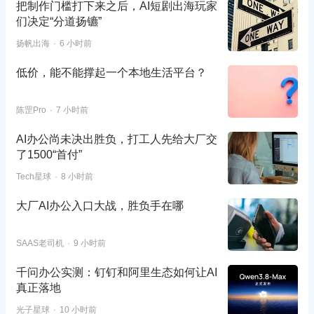
把制作门槛打下来之后，AI短剧出海玩家
们决定“分道扬镳”
扬帆出海
6 小时前
低价，能不能撑起一个本地生活平台？
陈罡Pro
7 小时前
AI办公尚未决出胜负，打工人先给大厂交
了1500“首付”
Tech星球
8 小时前
大厂AI办公入口大战，胜负手在哪
SAAS老司机
9 小时前
千问办公实测：钉钉和阿里生态如何让AI
真正落地
光子星球
10 小时前