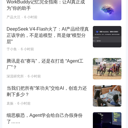
WorkBuddy记忆完全指南：让AI真正成
为”你的助手
产品大汪
6 小时前
DeepSeek V4-Flash火了：AI产品经理真
正该学的，不是追模型，而是做“模型分
层”
于小鱼
6 小时前
腾讯是在“赛马”，还是在打造 “Agent工
厂”？
深流研究所
6 小时前
当我们把所有“笨功夫”交给AI，创造力还
剩下多少？
袁振
6 小时前
细思极恐，Agent学会给自己办假身份
了……