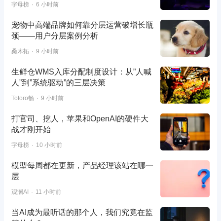
字母榜
6 小时前
宠物中高端品牌如何靠分层运营破增长瓶
颈——用户分层案例分析
桑木拓
9 小时前
生鲜仓WMS入库分配制度设计：从”人喊
人”到”系统驱动”的三层决策
Totoro畅
9 小时前
打官司、挖人，苹果和OpenAI的硬件大
战才刚开始
字母榜
10 小时前
模型每周都在更新，产品经理该站在哪一
层
观澜AI
11 小时前
当AI成为最听话的那个人，我们究竟在监