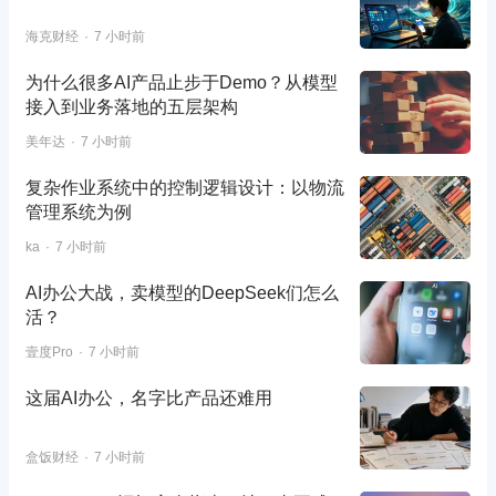
海克财经
7 小时前
为什么很多AI产品止步于Demo？从模型
接入到业务落地的五层架构
美年达
7 小时前
复杂作业系统中的控制逻辑设计：以物流
管理系统为例
ka
7 小时前
AI办公大战，卖模型的DeepSeek们怎么
活？
壹度Pro
7 小时前
这届AI办公，名字比产品还难用
盒饭财经
7 小时前