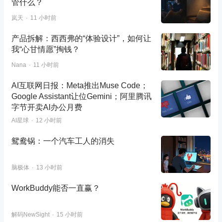
管什么？
岚天
11 小时前
产品拆解：西西弗的“体验设计”，如何让
我“心甘情愿”掏钱？
Nana
11 小时前
AI互联网日报：Meta推出Muse Code；
Google Assistant让位Gemini；阿里腾讯
字节开卖AI办公月费
AI星球
12 小时前
鸳鸯锅：一个汽车工人的消失
脑极体
13 小时前
WorkBuddy能否一直赢？
解码NewSight
15 小时前