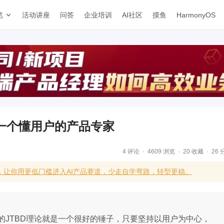
览
活动讲座
问答
企业培训
AI社区
摸鱼
HarmonyOS
一个懂用户的产品专家
4 评论
4609 浏览
20 收藏
26 
，让你用更低门槛进入AI产品赛道，少走自学弯路，转型更稳。
的JTBD理论就是一个很好的锤子，只要坚持以用户为中心，