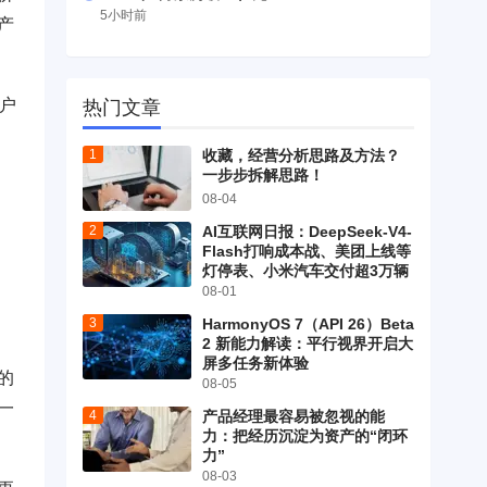
5小时前
产
户
热门文章
收藏，经营分析思路及方法？
一步步拆解思路！
08-04
AI互联网日报：DeepSeek-V4-
Flash打响成本战、美团上线等
。
灯停表、小米汽车交付超3万辆
08-01
HarmonyOS 7（API 26）Beta
2 新能力解读：平行视界开启大
屏多任务新体验
的
08-05
一
产品经理最容易被忽视的能
力：把经历沉淀为资产的“闭环
力”
08-03