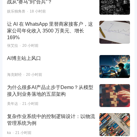
战从“赛马”到“合兵”？
娱乐独角兽
18 小时前
让 AI 在 WhatsApp 里替商家接客户，这
家公司年化收入 3500 万美元、增长
169%
张艾拉
20 小时前
AI博主站上风口
海克财经
20 小时前
为什么很多AI产品止步于Demo？从模型
接入到业务落地的五层架构
美年达
21 小时前
复杂作业系统中的控制逻辑设计：以物流
管理系统为例
ka
21 小时前