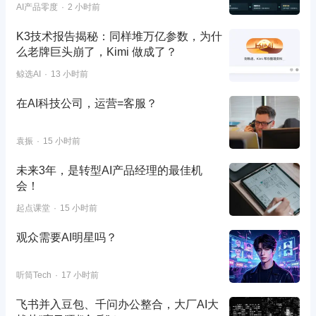
AI产品零度
2 小时前
K3技术报告揭秘：同样堆万亿参数，为什
么老牌巨头崩了，Kimi 做成了？
鲸选AI
13 小时前
在AI科技公司，运营=客服？
袁振
15 小时前
未来3年，是转型AI产品经理的最佳机
会！
起点课堂
15 小时前
观众需要AI明星吗？
听筒Tech
17 小时前
飞书并入豆包、千问办公整合，大厂AI大