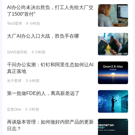
AI办公尚未决出胜负，打工人先给大厂交
了1500“首付”
Tech星球
6 小时前
大厂AI办公入口大战，胜负手在哪
SAAS老司机
4 小时前
千问办公实测：钉钉和阿里生态如何让AI
真正落地
光子星球
3 小时前
第一批做FDE的人，离高薪差远了
定焦One
2 小时前
再谈版本管理：如何做好内部产品的更新
日志？