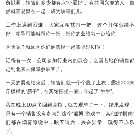
所以啊，销售们多少都有点“小爱好”。有共同兴趣的人，自
然就容易聚在一起，成为铁哥们儿。
工作上遇到困难，大家互相扶持一把，这个月你业绩不
好，领导可能就帮你一把，把你的业绩匀一点给你。
为啥呢？就因为你们俩曾经一起嗨唱过KTV！
记得有一次，公司参加行业内的展会，全国各地的销售都
赶到北京去保障参展客户。
一天的展会结束后，销售们就一个个脱了上衣，露出200来
斤模样的“膀子”，在宾馆围坐一圈，斗起了“牛牛”。
我在晚上10点多回到宾馆，就去观摩了一下。结果发现，
只有一个销售没有参与到这个“赌博”游戏中，其他的“横肉”
们都在烟雾缭绕中，吆五喝六，兴奋异常，玩得不亦乐
乎。