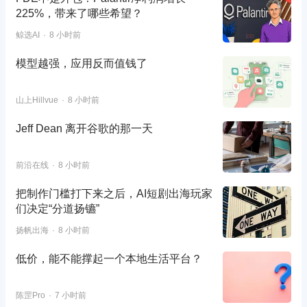
225%，带来了哪些希望？
鲸选AI
8 小时前
模型越强，应用反而值钱了
山上Hillvue
8 小时前
Jeff Dean 离开谷歌的那一天
前沿在线
8 小时前
把制作门槛打下来之后，AI短剧出海玩家
们决定“分道扬镳”
扬帆出海
8 小时前
低价，能不能撑起一个本地生活平台？
陈罡Pro
7 小时前