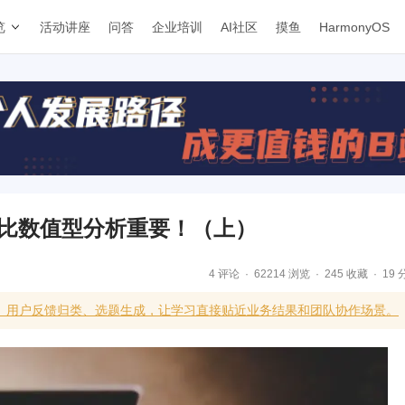
览
活动讲座
问答
企业培训
AI社区
摸鱼
HarmonyOS
远比数值型分析重要！（上）
4 评论
62214 浏览
245 收藏
19 
级、用户反馈归类、选题生成，让学习直接贴近业务结果和团队协作场景。