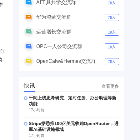
AI工具共学交流群
加入
作
会
华为鸿蒙交流群
加入
运营增长交流群
加入
OPC一人公司交流群
加入
而
的
OpenCalw&Hermes交流群
加入
快讯
查看更多
千问上线思考研究、定时任务、办公助理等新
功能
17小时前
Stripe据悉拟100亿美元收购OpenRouter，进
、
军AI基础设施领域
17小时前