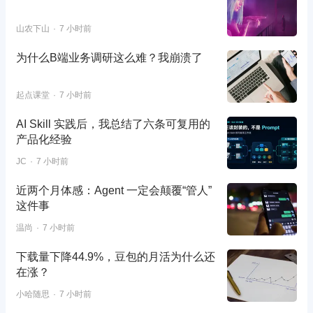
山农下山
7 小时前
为什么B端业务调研这么难？我崩溃了
起点课堂
7 小时前
AI Skill 实践后，我总结了六条可复用的
产品化经验
JC
7 小时前
近两个月体感：Agent 一定会颠覆“管人”
这件事
温尚
7 小时前
下载量下降44.9%，豆包的月活为什么还
在涨？
小哈随思
7 小时前