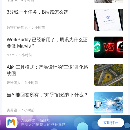
小霖AI
6 小时前
3分钱一个任务，B端该怎么选
数智产研笔记
5 小时前
WorkBuddy 已经够用了，腾讯为什么还
要做 Marvis？
Marc
5 小时前
AI的工具模式：产品设计的“三派”进化路
线图
设绘闲人
5 小时前
当AI能回答所有，“知乎”们还剩下什么？
克劳锐
7 小时前
中文视频播客，开始在海外串台