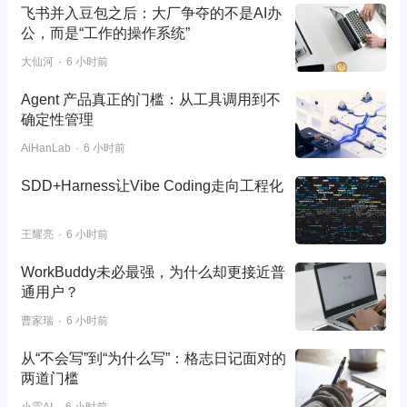
飞书并入豆包之后：大厂争夺的不是AI办
公，而是“工作的操作系统”
大仙河
6 小时前
Agent 产品真正的门槛：从工具调用到不
确定性管理
AiHanLab
6 小时前
SDD+Harness让Vibe Coding走向工程化
王耀亮
6 小时前
WorkBuddy未必最强，为什么却更接近普
通用户？
曹家瑞
6 小时前
从“不会写”到“为什么写”：格志日记面对的
两道门槛