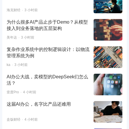
海克财经
3 小时前
为什么很多AI产品止步于Demo？从模型
接入到业务落地的五层架构
美年达
3 小时前
复杂作业系统中的控制逻辑设计：以物流
管理系统为例
ka
3 小时前
AI办公大战，卖模型的DeepSeek们怎么
活？
壹度Pro
4 小时前
这届AI办公，名字比产品还难用
盒饭财经
4 小时前