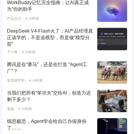
WorkBuddy记忆完全指南：让AI真正成
为”你的助手
产品大汪
4 小时前
DeepSeek V4-Flash火了：AI产品经理真
正该学的，不是追模型，而是做“模型分
层”
于小鱼
4 小时前
腾讯是在“赛马”，还是在打造 “Agent工
厂”？
深流研究所
4 小时前
当我们把所有“笨功夫”交给AI，创造力还
剩下多少？
袁振
4 小时前
细思极恐，Agent学会给自己办假身份
了……