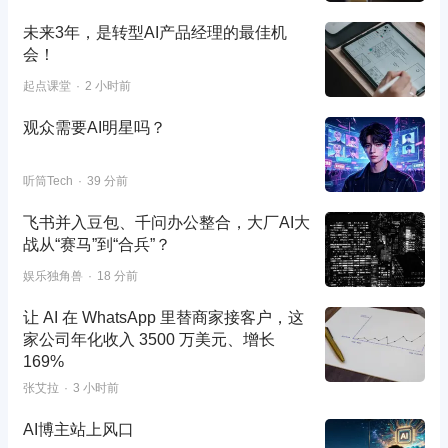
未来3年，是转型AI产品经理的最佳机
会！
起点课堂
2 小时前
观众需要AI明星吗？
听筒Tech
39 分前
飞书并入豆包、千问办公整合，大厂AI大
战从“赛马”到“合兵”？
娱乐独角兽
18 分前
让 AI 在 WhatsApp 里替商家接客户，这
家公司年化收入 3500 万美元、增长
169%
张艾拉
3 小时前
AI博主站上风口