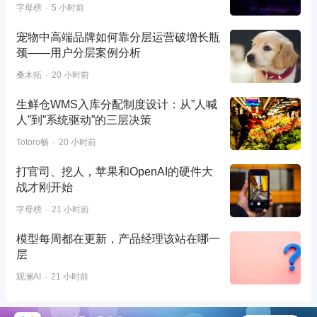
字母榜
5 小时前
宠物中高端品牌如何靠分层运营破增长瓶
颈——用户分层案例分析
桑木拓
20 小时前
生鲜仓WMS入库分配制度设计：从”人喊
人”到”系统驱动”的三层决策
Totoro畅
20 小时前
打官司、挖人，苹果和OpenAI的硬件大
战才刚开始
字母榜
21 小时前
模型每周都在更新，产品经理该站在哪一
层
观澜AI
21 小时前