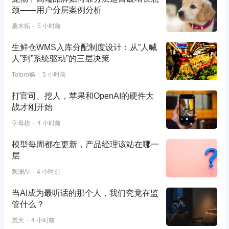
颈——用户分层案例分析
桑木拓
5 小时前
生鲜仓WMS入库分配制度设计：从”人喊
人”到”系统驱动”的三层决策
Totoro畅
5 小时前
打官司、挖人，苹果和OpenAI的硬件大
战才刚开始
字母榜
4 小时前
模型每周都在更新，产品经理该站在哪一
层
观澜AI
4 小时前
当AI成为最听话的那个人，我们究竟在监
管什么？
岚天
4 小时前