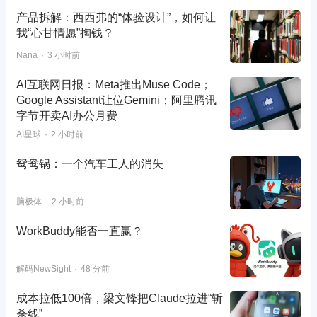
产品拆解：西西弗的“体验设计”，如何让
我“心甘情愿”掏钱？
Nana
3 小时前
AI互联网日报：Meta推出Muse Code；
Google Assistant让位Gemini；阿里腾讯
字节开卖AI办公月费
AI星球
2 小时前
鸳鸯锅：一个汽车工人的消失
脑极体
2 小时前
WorkBuddy能否一直赢？
解码NewSight
48 分前
成本拉低100倍，梁文锋把Claude拉进“斩
杀线”