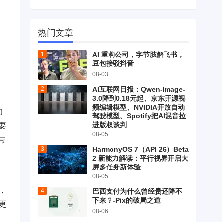
是
热门文章
AI 重构公司，字节肢解飞书，
豆包接驳抖音
，
08-03
AI互联网日报：Qwen-Image-
3.0降到0.18元起、京东开源视
频编辑模型、NVIDIA开放自动
初
驾驶模型、Spotify把AI混音拉
进版权谈判
要
08-05
与
HarmonyOS 7（API 26）Beta
2 新能力解读：平行视界开启大
屏多任务新体验
中
08-05
，
巴西支付为什么曾经贵还降不
下来？-Pix的破局之道
更
08-06