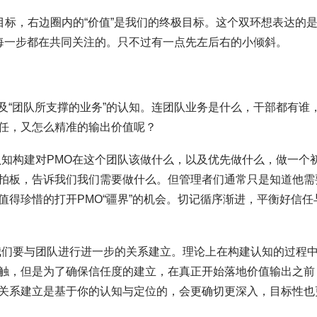
目标，右边圈内的“价值”是我们的终极目标。这个双环想表达的
每一步都在共同关注的。只不过有一点先左后右的小倾斜。
”及“团队所支撑的业务”的认知。连团队业务是什么，干部都有谁
任，又怎么精准的输出价值呢？
认知构建对PMO在这个团队该做什么，以及优先做什么，做一个
拍板，告诉我们我们需要做什么。但管理者们通常只是知道他需
得珍惜的打开PMO“疆界”的机会。切记循序渐进，平衡好信任
我们要与团队进行进一步的关系建立。理论上在构建认知的过程
触，但是为了确保信任度的建立，在真正开始落地价值输出之前
关系建立是基于你的认知与定位的，会更确切更深入，目标性也