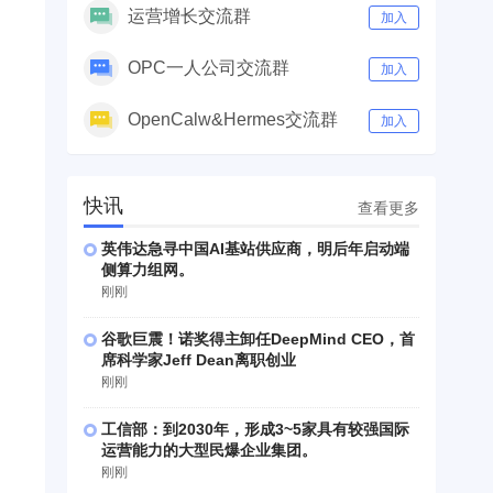
运营增长交流群
加入
OPC一人公司交流群
加入
OpenCalw&Hermes交流群
加入
快讯
查看更多
英伟达急寻中国AI基站供应商，明后年启动端
侧算力组网。
刚刚
谷歌巨震！诺奖得主卸任DeepMind CEO，首
席科学家Jeff Dean离职创业
刚刚
工信部：到2030年，形成3~5家具有较强国际
运营能力的大型民爆企业集团。
刚刚