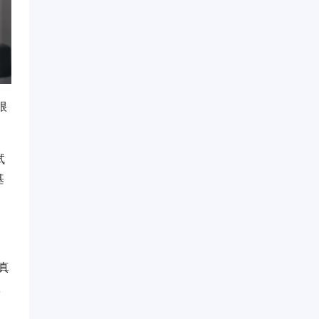
很
试
基
真
队