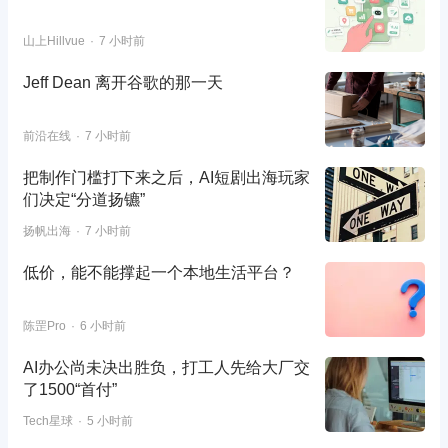
山上Hillvue
7 小时前
Jeff Dean 离开谷歌的那一天
前沿在线
7 小时前
把制作门槛打下来之后，AI短剧出海玩家
们决定“分道扬镳”
扬帆出海
7 小时前
低价，能不能撑起一个本地生活平台？
陈罡Pro
6 小时前
AI办公尚未决出胜负，打工人先给大厂交
了1500“首付”
Tech星球
5 小时前