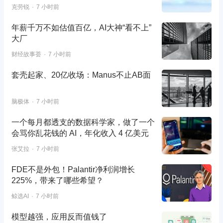
克劳锐
7 小时前
年薪千万不如估值百亿，AI大神“看不上”
大厂
财经故事荟
7 小时前
套壳起家、20亿收场：Manus不止AB面
脑极体
7 小时前
一个每月都透支的数据科学家，做了一个
会骂你乱花钱的 AI，年化收入 4 亿美元
张艾拉
7 小时前
FDE不是外包！Palantir净利润增长
225%，带来了哪些希望？
鲸选AI
7 小时前
模型越强，应用反而值钱了