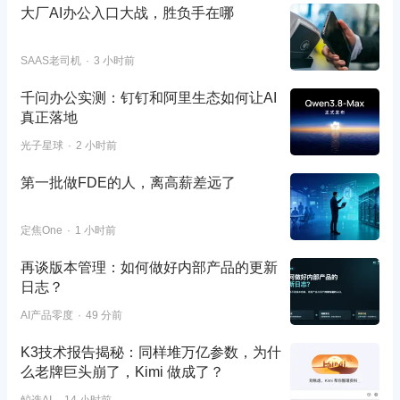
大厂AI办公入口大战，胜负手在哪
SAAS老司机
3 小时前
千问办公实测：钉钉和阿里生态如何让AI
真正落地
光子星球
2 小时前
第一批做FDE的人，离高薪差远了
定焦One
1 小时前
再谈版本管理：如何做好内部产品的更新
日志？
AI产品零度
49 分前
K3技术报告揭秘：同样堆万亿参数，为什
么老牌巨头崩了，Kimi 做成了？
鲸选AI
14 小时前