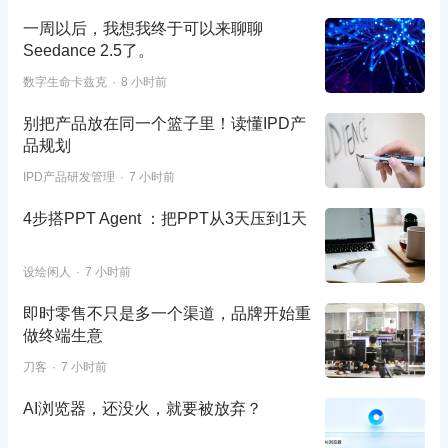
一周以后，我想我终于可以来聊聊
Seedance 2.5了。
数字生命卡兹克
8 小时前
别把产品放在同一个篮子里！读懂IPD产
品规划
IPD产品研发管理
7 小时前
4步搭PPT Agent ：把PPT从3天压到1天
设绘闲人
7 小时前
即时零售不只是多一个渠道，品牌开始重
做终端生意
刀客
7 小时前
AI浏览器，还没火，就要被放弃？