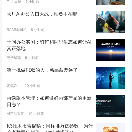
Tech星球
7 小时前
大厂AI办公入口大战，胜负手在哪
SAAS老司机
8 小时前
千问办公实测：钉钉和阿里生态如何让AI
真正落地
光子星球
9 小时前
第一批做FDE的人，离高薪差远了
定焦One
10 小时前
再谈版本管理：如何做好内部产品的更新
日志？
AI产品零度
10 小时前
K3技术报告揭秘：同样堆万亿参数，为什