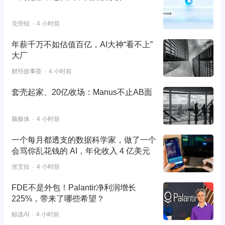
克劳锐
4 小时前
年薪千万不如估值百亿，AI大神“看不上”
大厂
财经故事荟
4 小时前
套壳起家、20亿收场：Manus不止AB面
脑极体
4 小时前
一个每月都透支的数据科学家，做了一个
会骂你乱花钱的 AI，年化收入 4 亿美元
张艾拉
4 小时前
FDE不是外包！Palantir净利润增长
225%，带来了哪些希望？
鲸选AI
4 小时前