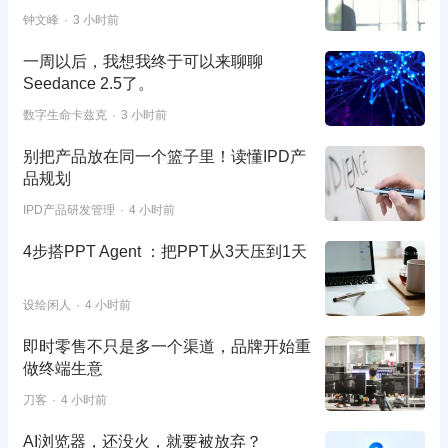
钟文峰
3 小时前
一周以后，我想我终于可以来聊聊
Seedance 2.5了。
数字生命卡兹克
3 小时前
别把产品放在同一个篮子里！读懂IPD产
品规划
IPD产品研发管理
4 小时前
4步搭PPT Agent ：把PPT从3天压到1天
设绘闲人
4 小时前
即时零售不只是多一个渠道，品牌开始重
做终端生意
刀客
4 小时前
AI浏览器，还没火，就要被放弃？