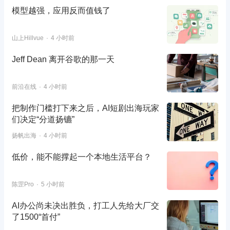
模型越强，应用反而值钱了
山上Hillvue
4 小时前
Jeff Dean 离开谷歌的那一天
前沿在线
4 小时前
把制作门槛打下来之后，AI短剧出海玩家
们决定“分道扬镳”
扬帆出海
4 小时前
低价，能不能撑起一个本地生活平台？
陈罡Pro
5 小时前
AI办公尚未决出胜负，打工人先给大厂交
了1500“首付”