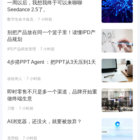
一周以后，我想我终于可以来聊聊
Seedance 2.5了。
数字生命卡兹克
7 小时前
别把产品放在同一个篮子里！读懂IPD产
品规划
IPD产品研发管理
7 小时前
4步搭PPT Agent ：把PPT从3天压到1天
设绘闲人
7 小时前
即时零售不只是多一个渠道，品牌开始重
做终端生意
刀客
7 小时前
AI浏览器，还没火，就要被放弃？
克劳锐
7 小时前