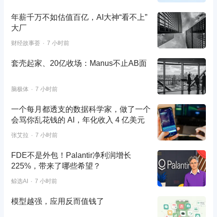
年薪千万不如估值百亿，AI大神“看不上”
大厂
财经故事荟
7 小时前
套壳起家、20亿收场：Manus不止AB面
脑极体
7 小时前
一个每月都透支的数据科学家，做了一个
会骂你乱花钱的 AI，年化收入 4 亿美元
张艾拉
7 小时前
FDE不是外包！Palantir净利润增长
225%，带来了哪些希望？
鲸选AI
7 小时前
模型越强，应用反而值钱了