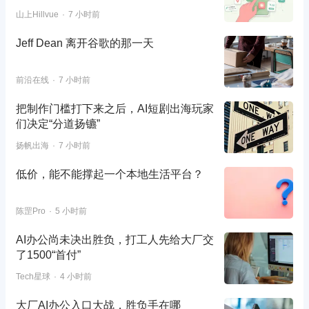
山上Hillvue
7 小时前
Jeff Dean 离开谷歌的那一天
前沿在线
7 小时前
把制作门槛打下来之后，AI短剧出海玩家
们决定“分道扬镳”
扬帆出海
7 小时前
低价，能不能撑起一个本地生活平台？
陈罡Pro
5 小时前
AI办公尚未决出胜负，打工人先给大厂交
了1500“首付”
Tech星球
4 小时前
大厂AI办公入口大战，胜负手在哪