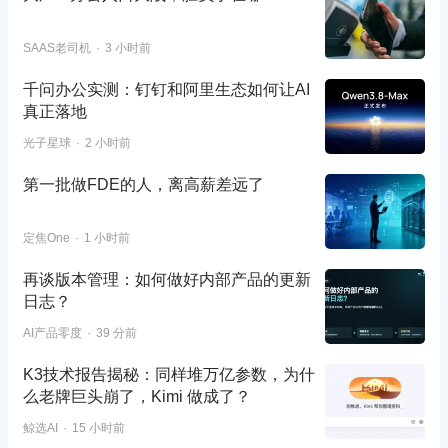
SAAS老司机
3 小时前
千问办公实测：钉钉和阿里生态如何让AI
真正落地
光子星球
2 小时前
第一批做FDE的人，离高薪差远了
定焦One
1 小时前
再谈版本管理：如何做好内部产品的更新
日志？
AI产品零度
39 分前
K3技术报告揭秘：同样堆万亿参数，为什
么老牌巨头崩了，Kimi 做成了？
鲸选AI
15 小时前