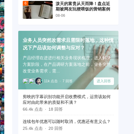
泼天的富贵从天而降！盘点近
期被网友玩梗喂饭的营销案例
08-06
业务人员突然改需求且需限时落地，这种情
况下产品该如何调整与应对？
产品经理在进进行相关业务现状梳理，进入解决
方案阶段，在产品调研方案落地之前，业务突然
改变业务需求，需...
11k 点击
7 回答
进入回答
剪映的字幕识别功能开启收费模式，运营该如何
应对由此带来的质疑和不满？
66.4k 点击
18 回答
连续包年优惠可以随时取消，优惠还有意义么？
25.4k 点击
20 回答