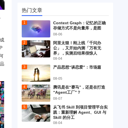
热门文章
传
Context Graph：记忆的正确
存储方式不是向量库，是图
08-06
次成
阿里太狠！刚上线「千问办
P
公」，又开始内测「万有无
界」，实测后结果很惊人
任何
08-04
作品
产品思想“谈恋爱”：市场篇
08-05
腾讯是在“赛马”，还是在打造
“Agent工厂”？
08-07
从飞书 Skill 到项目管理平台实
践：重新理解 Agent、GUI 与
Skill 的分工
08-04