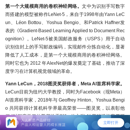
第一个大规模商用的卷积神经网络。
文中为识别手写数字
而搭建的模型被称作LeNet-5，来自于1998年由Yann LeC
un、Léon Bottou、Yoshua Bengio、和Patrick Haffner发
表的《Gradient-Based Learning Applied to Document Rec
ognition》。LeNet-5被美国邮政服务（USPS）用于自动
识别信封上的手写邮政编码，实现邮件分拣自动化，显著
降低了人工成本，是第一个大规模商用的卷积神经网络。
同时它也为 2012 年AlexNet的爆发奠定了基础，推动了深
度学习在计算机视觉领域的革命。
Yann LeCun，2018图灵奖获得者，Meta AI首席科学家。
LeCun目前为纽约大学教授，同时为Facebook（现Meta）
AI首席科学家，2018年与 Geoffrey Hinton、Yoshua Bengi
o 共同获得计算机科学界最高荣誉——图灵奖，以表彰他
们 “对深度学习的奠基性贡献”。他主张 AI 基础设施应开源
化，避免少数公司垄断。chatGPT发布后的第一个开源大