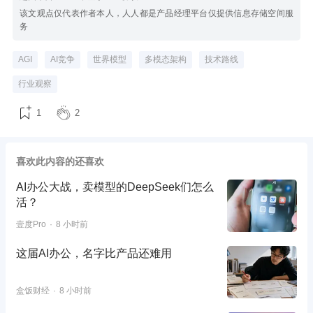
该文观点仅代表作者本人，人人都是产品经理平台仅提供信息存储空间服
务
AGI
AI竞争
世界模型
多模态架构
技术路线
行业观察
1
2
喜欢此内容的还喜欢
AI办公大战，卖模型的DeepSeek们怎么
活？
壹度Pro
8 小时前
这届AI办公，名字比产品还难用
盒饭财经
8 小时前