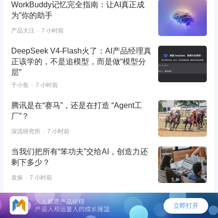
WorkBuddy记忆完全指南：让AI真正成
为”你的助手
产品大汪
7 小时前
DeepSeek V4-Flash火了：AI产品经理真
正该学的，不是追模型，而是做“模型分
层”
于小鱼
7 小时前
腾讯是在“赛马”，还是在打造 “Agent工
厂”？
深流研究所
7 小时前
当我们把所有“笨功夫”交给AI，创造力还
剩下多少？
袁振
7 小时前
细思极恐，Agent学会给自己办假身份
了……