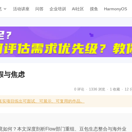
览
活动讲座
问答
企业培训
AI社区
摸鱼
HarmonyOS
假与焦虑
0 评论
1336 浏览
1 收藏
12 
真实项目练出可面试、可展示、可复用的作品。
竟如何？本文深度剖析Flow部门重组、豆包生态整合与海外业