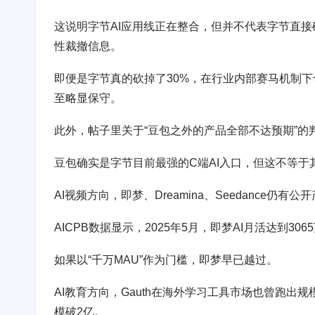
这说明字节AI应用线正在整合，但并不代表字节直接砍
性裁撤信息。
即便是字节真的砍掉了30%，在行业内部赛马机制下
至略显保守。
此外，帖子里关于“豆包之外的产品全部不达预期”的
豆包确实是字节目前最强的C端AI入口，但这不等于
AI视频方向，即梦、Dreamina、Seedance仍
AICPB数据显示，2025年5月，即梦AI月活达到306
如果以“千万MAU”作为门槛，即梦早已越过。
AI教育方向，Gauth在海外学习工具市场也曾跑出规
模破2亿。