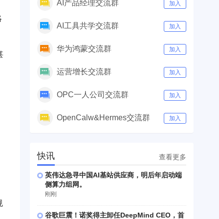
AI产品经理交流群
加入
略
AI工具共学交流群
加入
华为鸿蒙交流群
加入
甚
运营增长交流群
加入
OPC一人公司交流群
加入
OpenCalw&Hermes交流群
加入
快讯
查看更多
英伟达急寻中国AI基站供应商，明后年启动端
侧算力组网。
刚刚
规
谷歌巨震！诺奖得主卸任DeepMind CEO，首