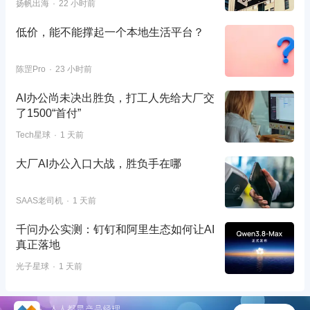
扬帆出海
22 小时前
低价，能不能撑起一个本地生活平台？
陈罡Pro
23 小时前
AI办公尚未决出胜负，打工人先给大厂交
了1500“首付”
Tech星球
1 天前
大厂AI办公入口大战，胜负手在哪
SAAS老司机
1 天前
千问办公实测：钉钉和阿里生态如何让AI
真正落地
光子星球
1 天前