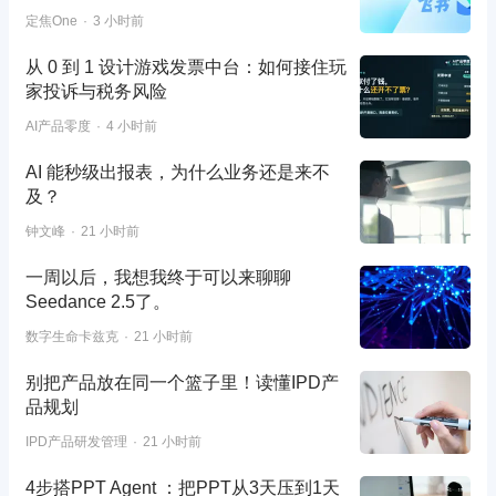
定焦One
3 小时前
从 0 到 1 设计游戏发票中台：如何接住玩
家投诉与税务风险
AI产品零度
4 小时前
AI 能秒级出报表，为什么业务还是来不
及？
钟文峰
21 小时前
一周以后，我想我终于可以来聊聊
Seedance 2.5了。
数字生命卡兹克
21 小时前
别把产品放在同一个篮子里！读懂IPD产
品规划
IPD产品研发管理
21 小时前
4步搭PPT Agent ：把PPT从3天压到1天