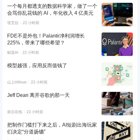
一个每月都透支的数据科学家，做了一个
会骂你乱花钱的 AI，年化收入 4 亿美元
张艾拉
22 小时前
FDE不是外包！Palantir净利润增长
225%，带来了哪些希望？
鲸选AI
22 小时前
模型越强，应用反而值钱了
山上Hillvue
22 小时前
Jeff Dean 离开谷歌的那一天
前沿在线
22 小时前
把制作门槛打下来之后，AI短剧出海玩家
们决定“分道扬镳”