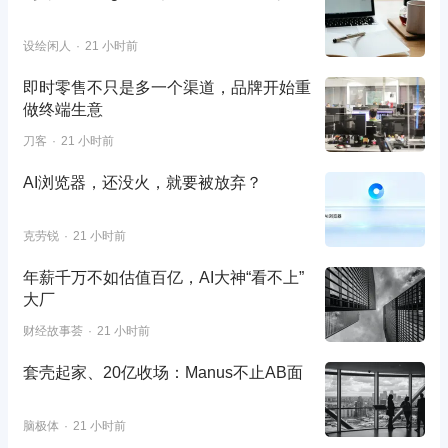
设绘闲人
21 小时前
即时零售不只是多一个渠道，品牌开始重
做终端生意
刀客
21 小时前
AI浏览器，还没火，就要被放弃？
克劳锐
21 小时前
年薪千万不如估值百亿，AI大神“看不上”
大厂
财经故事荟
21 小时前
套壳起家、20亿收场：Manus不止AB面
脑极体
21 小时前