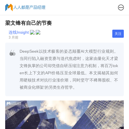
梁文锋有自己的节奏
连线Insight
关注
3 月前
DeepSeek以技术极客的姿态颠覆AI大模型行业规则。
当同行陷入融资竞赛与迭代焦虑时，这家由量化天才梁
文锋执掌的公司却凭借自研压缩注意力机制，将百万tok
en长上下文的API价格压至全球最低。本文揭秘其如何
用硬核技术对抗行业涨价潮，同时坚守'不稀释股权、不
被商业化绑架'的另类生存哲学。