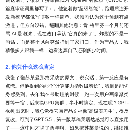
说这话时，微软正拼命降低对 OpenAI 的依赖（CNBC 那
篇庭审证词里都写了）。他急着做“超级智能”，跑通后连开
发新模型都像写博客一样简单。我倾向认为这个预测有点
激进，但方向没错。翻翻其他消息：肯·格里芬一个月前还
骂 AI 是泡沫，现在改口承认“它真的来了”。炸裂的不是一
句话，而是整个风向突然拧到了家门口。作为产品人，我
猜很多人跟我一样，边看边算自己还剩多少时间。
2. 他凭什么这么肯定
我翻了翻苏莱曼那篇采访的原文，说实话，第一反应是有
点慌。但他提到的那个“计算能力指数级增长”，我倒是能切
身感受到。去年我在带助理的时候，跑一次用户画像聚类
要等一宿，后来换GPU集群，半小时搞定。现在呢？GPT-
4o刚出来时，我总觉得它写产品文档像“高级实习生”，得反
复改。可到了GPT-5.5，第一版草稿我居然感觉可以直接用
了——这中间才隔了两年啊。如果按苏莱曼说的，继续维