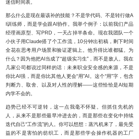
迷信时间表。
那么什么是现在最该补的技能？不是学代码、不是转行做A
I训练师，而是学会跟AI协作。我举个例子：以前我们产品
经理画原型、写PRD，一天占掉半条命。现在我团队一个
小伙子用Claude搭了个工作流，10分钟出初稿，剩下时间
全花在思考用户场景和验证逻辑上。他升得比谁都猛。为
什么？因为他把AI当成了“超级实习生”，而不是敌人。我在
几家公司都说过同样的话：未来职业安全感的来源，不是
你比AI强，而是你比其他人更会“用”AI。这个“用”字，包含
判断力、取舍、以及对人性的理解——这些恰恰是AI短期
内学不会的。
趋势已经不可逆转，这一点我毫不怀疑。但抓住先机的
人，从来不是那些最早冲进去的，而是那些在变化中持续
迭代自己“工作流”的人。你可以想想：蒸汽机来了，最先受
益的不是害怕的纺织工，而是那些学会操作机器的工厂