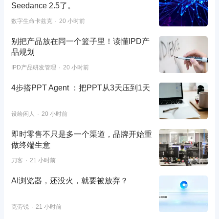
Seedance 2.5了。
数字生命卡兹克
20 小时前
别把产品放在同一个篮子里！读懂IPD产
品规划
IPD产品研发管理
20 小时前
4步搭PPT Agent ：把PPT从3天压到1天
设绘闲人
20 小时前
即时零售不只是多一个渠道，品牌开始重
做终端生意
刀客
21 小时前
AI浏览器，还没火，就要被放弃？
克劳锐
21 小时前