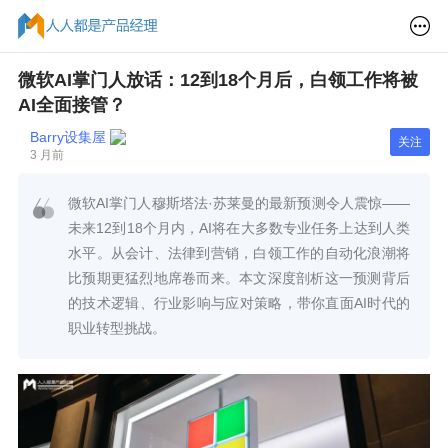
微软AI掌门人放话：12到18个月后，白领工作将被
AI全面接管？
Barry设集屋
关注
3 月前
微软AI掌门人穆斯塔法·苏莱曼的最新预测令人震惊——
未来12到18个月内，AI将在大多数专业任务上达到人类
水平。从会计、法律到营销，白领工作的自动化浪潮将
比预期更猛烈地席卷而来。本文深度剖析这一预测背后
的技术逻辑、行业影响与应对策略，带你直面AI时代的
职业转型挑战。