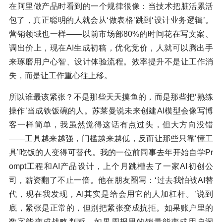
在阿里做产品时看到的一个规律很像：当技术把脏活累活
包了，真正聪明的人就会从‘做表格’跳到‘设计业务逻辑’。
营销领域也一样——以前市场部80%的时间花在写文案、
调出价上，现在AI生成初稿，优化竞价，人就可以腾出手
来琢磨用户心智、设计体验流程。效率提升不是让工作消
失，而是让工作重心往上移。
所以谁最该紧张？不是那些天天摸鱼的，而是那些把‘熟练
操作’当成铁饭碗的人。苏莱曼说未来创建AI模型会像写博
客一样简单，我虽然觉得这话有点过头，但大方向没错
——工具越来越强，门槛越来越低，反而让那些只靠‘懂工
具’吃饭的人变得可替代。我的一位前同事去年开始自学Pr
ompt工程和AI产品设计，上个月跳槽去了一家AI初创公
司，薪资翻了不止一倍。他在朋友圈写：‘过去我怕被AI替
代，现在我发现，AI其实是给会用它的人加杠杆。’说到
底，紧张是正常的，但别把紧张变成抗拒。如果账户里的
数字能变成战略判断，如果周报里的销量能变成用户洞