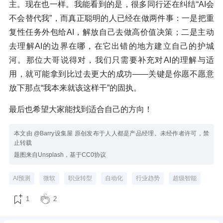
主。现在也一样。我能看到的是，很多同行还在纠结“AI会
不会替代我”，而真正聪明的人已经在做两件事：一是把重
复性任务外包给AI，解放自己去做高价值决策；二是主动
去理解AI的边界在哪，在它出错的地方建立自己的护城
河。那位大哥说得对，我们只需要补充对AI的理解与适
用，就可能拿到比过去更大的成功——关键是你愿不愿意
放下那点“我本来就该这样干”的固执。
最后也希望大家能找到适合自己的方向！
本文由 @Barry设集屋 原创发布于人人都是产品经理。未经作者许可，禁
止转载
题图来自Unsplash，基于CC0协议
AI预测
微软
职业转型
自动化
行业趋势
超级智能
1
2