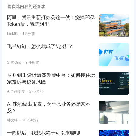
喜欢此内容的还喜欢
阿里、腾讯重新打办公这一仗：烧掉30亿
Token后，我选阿里
Link01
16 分前
飞书钉钉，怎么就成了“老登”？
定焦One
3 小时前
从 0 到 1 设计游戏发票中台：如何接住玩
家投诉与税务风险
AI产品零度
3 小时前
AI 能秒级出报表，为什么业务还是来不
及？
钟文峰
20 小时前
一周以后，我想我终于可以来聊聊