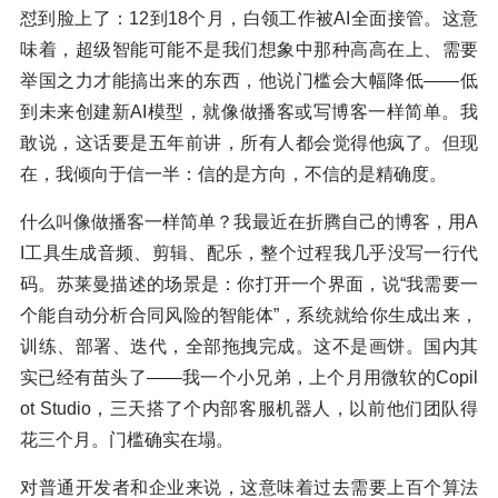
怼到脸上了：12到18个月，白领工作被AI全面接管。这意
味着，超级智能可能不是我们想象中那种高高在上、需要
举国之力才能搞出来的东西，他说门槛会大幅降低——低
到未来创建新AI模型，就像做播客或写博客一样简单。我
敢说，这话要是五年前讲，所有人都会觉得他疯了。但现
在，我倾向于信一半：信的是方向，不信的是精确度。
什么叫像做播客一样简单？我最近在折腾自己的博客，用A
I工具生成音频、剪辑、配乐，整个过程我几乎没写一行代
码。苏莱曼描述的场景是：你打开一个界面，说“我需要一
个能自动分析合同风险的智能体”，系统就给你生成出来，
训练、部署、迭代，全部拖拽完成。这不是画饼。国内其
实已经有苗头了——我一个小兄弟，上个月用微软的Copil
ot Studio，三天搭了个内部客服机器人，以前他们团队得
花三个月。门槛确实在塌。
对普通开发者和企业来说，这意味着过去需要上百个算法