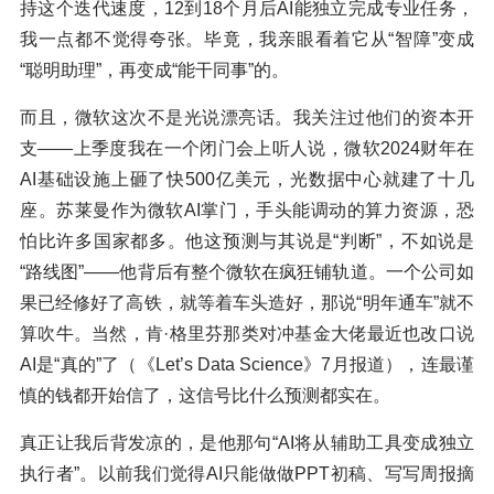
持这个迭代速度，12到18个月后AI能独立完成专业任务，
我一点都不觉得夸张。毕竟，我亲眼看着它从“智障”变成
“聪明助理”，再变成“能干同事”的。
而且，微软这次不是光说漂亮话。我关注过他们的资本开
支——上季度我在一个闭门会上听人说，微软2024财年在
AI基础设施上砸了快500亿美元，光数据中心就建了十几
座。苏莱曼作为微软AI掌门，手头能调动的算力资源，恐
怕比许多国家都多。他这预测与其说是“判断”，不如说是
“路线图”——他背后有整个微软在疯狂铺轨道。一个公司如
果已经修好了高铁，就等着车头造好，那说“明年通车”就不
算吹牛。当然，肯·格里芬那类对冲基金大佬最近也改口说
AI是“真的”了（《Let’s Data Science》7月报道），连最谨
慎的钱都开始信了，这信号比什么预测都实在。
真正让我后背发凉的，是他那句“AI将从辅助工具变成独立
执行者”。以前我们觉得AI只能做做PPT初稿、写写周报摘