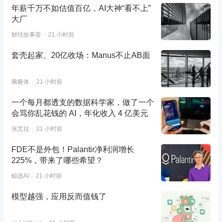
年薪千万不如估值百亿，AI大神“看不上”
大厂
财经故事荟
21 小时前
套壳起家、20亿收场：Manus不止AB面
脑极体
21 小时前
一个每月都透支的数据科学家，做了一个
会骂你乱花钱的 AI，年化收入 4 亿美元
张艾拉
21 小时前
FDE不是外包！Palantir净利润增长
225%，带来了哪些希望？
鲸选AI
21 小时前
模型越强，应用反而值钱了