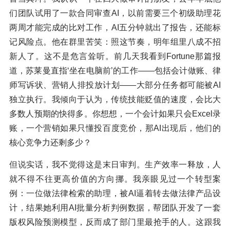
们团队试用了一款合同审查AI，以前需要三个初级助理花
两周才能完成的比对工作，AI五分钟就出了报告，还能标
记风险点。他在群里苦笑：照这节奏，明年组里八成不招
新人了。这不是危言耸听。前几天我看到Fortune那篇报
道，苏莱曼直指‘坐在电脑前’的工作——包括会计做账、律
师写诉状、营销人排投放计划——大部分任务都可能被AI
独立执行。我倾向于认为，传统技能贬值的速度，会比大
多数人预期的快得多。你想想，一个会计如果只会Excel录
账，一个营销如果只懂投百度竞价，那AI出现后，他们的
核心竞争力还剩多少？
但说实话，我不觉得这是末日审判。生产效率一释放，人
就不得不往更高价值的方向挪。我亲眼见过一个转型案
例：一位做法律检索的助理，被AI逼着转去做法律产品设
计，结果她利用AI批量分析判例数据，帮团队开发了一套
版权风险预测模型，反而成了部门里最抢手的人。这跟我