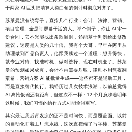
于两家 AI 巨头把清算人类白领的倒计时彻底对齐了。
苏莱曼没有绕弯子，直指几个行业：会计、法律、营销、
项目管理。全是盯屏幕干活的人。举个例子，你让 AI 审一
份合同，它不光能找出条款漏洞，还能基于判例给出修改
建议，速度是人类的几十倍。我有个大哥，早年在阿里从
助理做到产品负责人，他跟我聊过一个道理：想升得快，
就专业对待、找准时机、做对选择。现在时机变了。苏莱
曼的预测如果成真，会计不再需要对账，律师不用熬夜翻
案卷，营销方案 AI 能批量生成——这些都不是辅助工具，
而是直接替代执行。我经历过几次技术浪潮，以前总觉得
AI 离抢饭碗还有距离，但这次不一样：12 个月意味着明年
这时候，我们习惯的协作方式可能全得重写。
其实最让我后背发凉的还不是时间快，而是覆盖面。以前
的自动化盯着工厂流水线，这次直接端了写字楼。苏莱曼