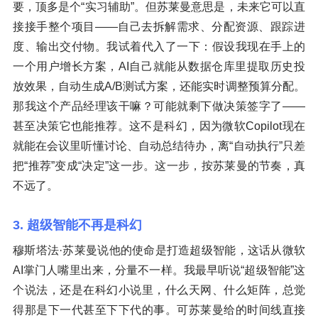
要，顶多是个“实习辅助”。但苏莱曼意思是，未来它可以直
接接手整个项目——自己去拆解需求、分配资源、跟踪进
度、输出交付物。我试着代入了一下：假设我现在手上的
一个用户增长方案，AI自己就能从数据仓库里提取历史投
放效果，自动生成A/B测试方案，还能实时调整预算分配。
那我这个产品经理该干嘛？可能就剩下做决策签字了——
甚至决策它也能推荐。这不是科幻，因为微软Copilot现在
就能在会议里听懂讨论、自动总结待办，离“自动执行”只差
把“推荐”变成“决定”这一步。这一步，按苏莱曼的节奏，真
不远了。
3. 超级智能不再是科幻
穆斯塔法·苏莱曼说他的使命是打造超级智能，这话从微软
AI掌门人嘴里出来，分量不一样。我最早听说“超级智能”这
个说法，还是在科幻小说里，什么天网、什么矩阵，总觉
得那是下一代甚至下下代的事。可苏莱曼给的时间线直接