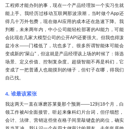
工程师才能办到的事，现在一个产品经理加一个实习生就
能上手。我经历过移动互联网那波浪潮，当时做个App还
得几十万外包费，现在做AI应用的成本还在急速下降。我
判断，未来两年内，中小公司能轻松部署的AI能力，可能
会比现在几家大模型公司的公开API还要强大。但我也得泼
盆冷水——门槛低了，坑也多了。很多所谓智能体可能会
变成新的“屎山”，但这就是产品经理该上场的时候了：筛选
场景、定义价值、控制复杂度。超级智能不再是科幻，它
变成了一把普通人也能摸到的锤子，但钉子在哪，得我们
自己找。
4. 谁最该紧张
我这两天一直在琢磨苏莱曼那个预测——12到18个月，白
领工作被AI全面接管。听起来像科幻片台词，但仔细想，
会计、法律、营销这些坐在格子间里敲键盘的岗位，确实
首当其冲。我认识一个在四大做审计的朋友，去年年底他