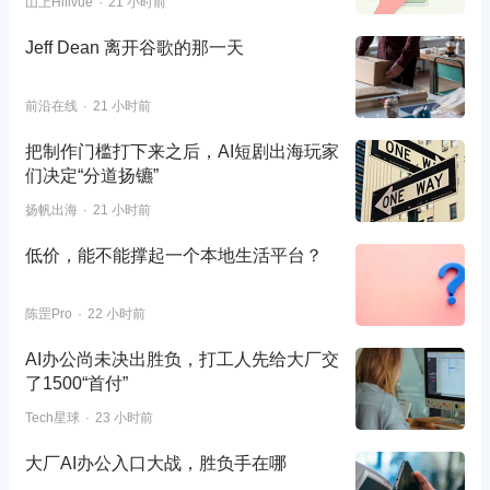
山上Hillvue
21 小时前
Jeff Dean 离开谷歌的那一天
前沿在线
21 小时前
把制作门槛打下来之后，AI短剧出海玩家
们决定“分道扬镳”
扬帆出海
21 小时前
低价，能不能撑起一个本地生活平台？
陈罡Pro
22 小时前
AI办公尚未决出胜负，打工人先给大厂交
了1500“首付”
Tech星球
23 小时前
大厂AI办公入口大战，胜负手在哪