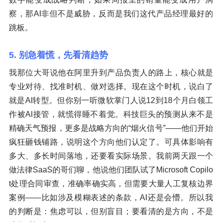
察，那AI非但不是威胁，反而是我们这代产品经理最好的
跳板。
5. 别急着慌，先看清趋势
我那位大哥说他在阿里升到产品负责人的路上，核心就是
专业对待、找准时机、做对选择。现在这个时机，说白了
就是AI转型。但你别一听微软掌门人说12到18个月白领工
作被AI接管，就慌得睡不着觉。科技巨头的预测从来不是
精确天气预报，更多是战略方向的“烟火信号”——他们开始
疯狂砸钱铺路，说明这个方向他们认定了。可具体影响有
多大、多长时间落地，还要看实际场景。我前两天跟一个
做法律SaaS的哥们聊，他说他们团队试了Microsoft Copilo
t处理合同审查，准确率确实高，但需要大量人工复核边界
案例——比如涉及模糊表述的条款，AI还是会懵。所以我
的判断是：焦虑可以，但别盲目；要看清的是方向，不是