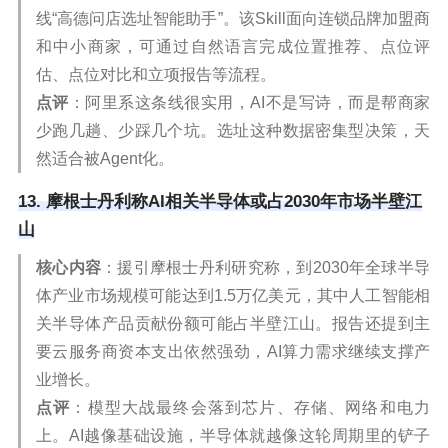
线“高德问店选址智能助手”。该Skill面向连锁品牌加盟商
和中小商家，可通过自然语言完成位置推荐、点位评
估、点位对比和立项报告等流程。
点评
：阿里系这条线很实用，AI不是写诗，而是帮商家
少跑几趟、少踩几个坑。选址这种数据密集型决策，天
然适合被Agent化。
13. 摩根士丹利称AI相关半导体或占2030年市场半壁江
山
核心内容
：援引摩根士丹利研究称，到2030年全球半导
体产业市场规模可能达到1.5万亿美元，其中人工智能相
关半导体产品贡献份额可能占半壁江山。报告还提到主
要云服务商资本支出依然强劲，AI算力需求继续支撑产
业增长。
点评
：模型大战最终会落到芯片、存储、网络和电力
上。AI越像基础设施，半导体就越像这轮周期里的铲子