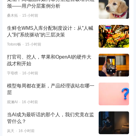
颈——用户分层案例分析
桑木拓
15 小时前
生鲜仓WMS入库分配制度设计：从”人喊
人”到”系统驱动”的三层决策
Totoro畅
15 小时前
打官司、挖人，苹果和OpenAI的硬件大
战才刚开始
字母榜
16 小时前
模型每周都在更新，产品经理该站在哪一
层
观澜AI
16 小时前
当AI成为最听话的那个人，我们究竟在监
管什么？
岚天
16 小时前