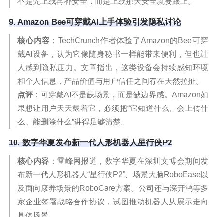
不是先上线再补安全，而是上线那天安全就要跟上。
9. Amazon Bee可穿戴AI上手体验引发隐私讨论
核心内容
：TechCrunch作者体验了Amazon的Bee可穿
戴AI设备，认为它像随身秘书一样能带来便利，但也让
人感到隐私压力。文章指出，这类设备会持续感知环境
和个人信息，产品价值与用户信任之间存在天然拉扯。
点评
：可穿戴AI不是缺场景，而是缺边界感。Amazon如
果想让用户天天戴着它，必须把“它知道什么、会上传什
么、能删除什么”讲得足够清楚。
10. 数字华夏发布新一代人形机器人星行侠P2
核心内容
：雷峰网报道，数字华夏在深圳文博会期间发
布新一代人形机器人“星行侠P2”、场景大脑RoboEase以
及面向康养场景的RoboCare方案。公司还与深开鸿等多
家企业签署战略合作协议，试图推动机器人从展示走向
具体场景。