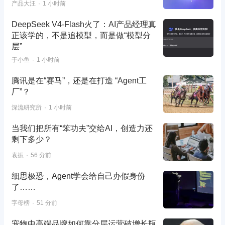
产品大汪
1 小时前
DeepSeek V4-Flash火了：AI产品经理真
正该学的，不是追模型，而是做“模型分
层”
于小鱼
1 小时前
腾讯是在“赛马”，还是在打造 “Agent工
厂”？
深流研究所
1 小时前
当我们把所有“笨功夫”交给AI，创造力还
剩下多少？
袁振
56 分前
细思极恐，Agent学会给自己办假身份
了……
字母榜
51 分前
宠物中高端品牌如何靠分层运营破增长瓶