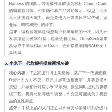
Harness 的团队，方向被外界解读为对标 Claude Code
的编程智能体。相关岗位和产品讨论显示，模型厂商不
再只比拼聊天能力，而是要进入开发者日常写代码、读
仓库、调试和交付的环节。
点评
：编程智能体是模型商业化里最硬的一块，因为开
发者愿意为效率付费，也最会挑毛病。DeepSeek如果
真做成中国版Claude Code，会直接影响国内AI开发工
具格局。
5. 小米下一代旗舰机据称新增AI键
核心内容
：IT之家援引博主消息称，某厂下一代旗舰机I
D设计大方向不变，双尺寸屏幕边框更窄，并将新增AI
按键，外界预计对应小米18系列。报道同时提到后摄模
组工艺、机身材质等硬件调整，AI交互可能成为手机新
品的显性卖点。
点评
：手机上的AI入口正在从App变成按键和系统级能