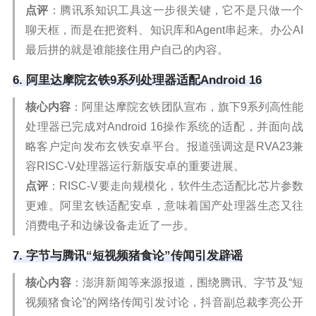
点评
：腾讯系知识工具这一步很关键，它不是只做一个
聊天框，而是在把资料、知识库和Agent串起来。办公AI
最后拼的就是谁能接住用户自己的内容。
6. 阿里达摩院玄铁9系列处理器适配Android 16
核心内容
：阿里达摩院玄铁团队宣布，旗下9系列高性能
处理器已完成对Android 16操作系统的适配，并面向战
略客户定向发布玄铁安卓平台。报道强调这是RVA23兼
容RISC-V处理器运行新版安卓的重要进展。
点评
：RISC-V要走向规模化，软件生态适配比芯片参数
更难。阿里玄铁适配安卓，意味着国产处理器生态又往
消费电子和边缘设备走近了一步。
7. 字节与腾讯“短视频猪食论”传闻引发辟谣
核心内容
：澎湃新闻等来源报道，围绕腾讯、字节及“短
视频猪食论”的网络传闻引发讨论，抖音副总裁李亮公开