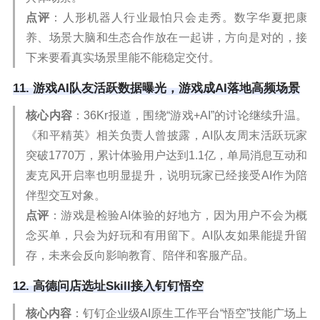
点评
：人形机器人行业最怕只会走秀。数字华夏把康
养、场景大脑和生态合作放在一起讲，方向是对的，接
下来要看真实场景里能不能稳定交付。
11. 游戏AI队友活跃数据曝光，游戏成AI落地高频场景
核心内容
：36Kr报道，围绕“游戏+AI”的讨论继续升温。
《和平精英》相关负责人曾披露，AI队友周末活跃玩家
突破1770万，累计体验用户达到1.1亿，单局消息互动和
麦克风开启率也明显提升，说明玩家已经接受AI作为陪
伴型交互对象。
点评
：游戏是检验AI体验的好地方，因为用户不会为概
念买单，只会为好玩和有用留下。AI队友如果能提升留
存，未来会反向影响教育、陪伴和客服产品。
12. 高德问店选址Skill接入钉钉悟空
核心内容
：钉钉企业级AI原生工作平台“悟空”技能广场上