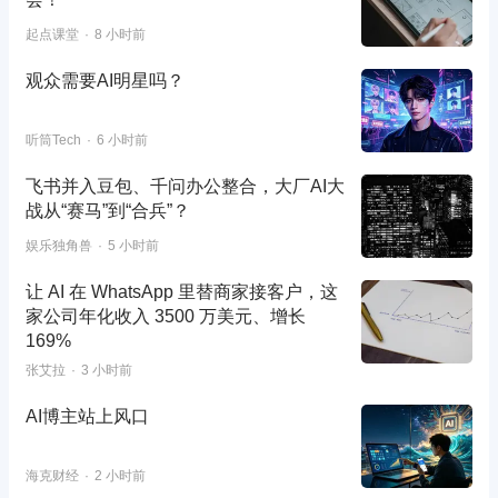
起点课堂
8 小时前
观众需要AI明星吗？
听筒Tech
6 小时前
飞书并入豆包、千问办公整合，大厂AI大
战从“赛马”到“合兵”？
娱乐独角兽
5 小时前
让 AI 在 WhatsApp 里替商家接客户，这
家公司年化收入 3500 万美元、增长
169%
张艾拉
3 小时前
AI博主站上风口
海克财经
2 小时前