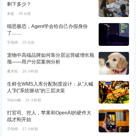
剩下多少？
袁振
20 分前
细思极恐，Agent学会给自己办假身份
了……
字母榜
25 分前
宠物中高端品牌如何靠分层运营破增长瓶
颈——用户分层案例分析
桑木拓
16 小时前
生鲜仓WMS入库分配制度设计：从”人喊
人”到”系统驱动”的三层决策
Totoro畅
16 小时前
打官司、挖人，苹果和OpenAI的硬件大
战才刚开始
字母榜
17 小时前