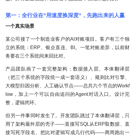
第一：全行业在”用速度换深度”，先跑出来的人赢
一个真实场景
某公司接了一个制造业客户的AI对账项目。客户有三个独
立的系统：ERP、银企直连、BI。一笔对账差异，以前财
务要在三个系统间来回比对。
产品团队画了一套完整架构：数据接入层、本体翻译层
（把三个系统的字段统一成一套语义）、规则比对引擎、
大模型归因分析、人工确认节点——总共六个节点的Workf
low，加上一个可以自由追问的Agent对话入口。设计完
整，逻辑闭环。
但另一件事同时发生了。开发团队跳过了本体翻译层，只
用了架构最外层的壳子——直接写SQL从ERP取数据、直
接写死字段名、把比对逻辑写成几行代码——两周跑出一