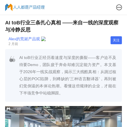
AI toB行业三条扎心真相 ——来自一线的深度观察
与冷静反思
Alex的荒诞产品观
关注
2 月前
AI toB行业正经历着速度与深度的撕裂——客户迫不及
待要Demo，团队疲于奔命却难沉淀能力资产。本文基
于2026年一线实战观察，揭示三大残酷真相：从跳过核
心层的POC陷阱，到稀缺的'三种语言翻译器'，再到被
幻觉倒逼的本体论热潮。看懂这些规律的企业，才能在
下半场竞争中站稳脚跟。