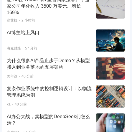
家公司年化收入 3500 万美元、增长
169%
张艾拉
2 小时前
AI博主站上风口
海克财经
57 分前
为什么很多AI产品止步于Demo？从模型
接入到业务落地的五层架构
美年达
40 分前
复杂作业系统中的控制逻辑设计：以物流
管理系统为例
ka
40 分前
AI办公大战，卖模型的DeepSeek们怎么
活？