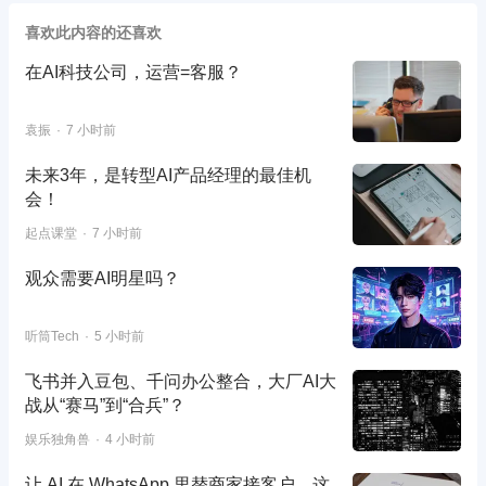
喜欢此内容的还喜欢
在AI科技公司，运营=客服？
袁振
7 小时前
未来3年，是转型AI产品经理的最佳机
会！
起点课堂
7 小时前
观众需要AI明星吗？
听筒Tech
5 小时前
飞书并入豆包、千问办公整合，大厂AI大
战从“赛马”到“合兵”？
娱乐独角兽
4 小时前
让 AI 在 WhatsApp 里替商家接客户，这