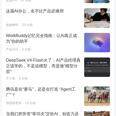
壹度Pro
31 分前
这届AI办公，名字比产品还难用
盒饭财经
23 分前
WorkBuddy记忆完全指南：让AI真正成
为”你的助手
产品大汪
3 分前
DeepSeek V4-Flash火了：AI产品经理真
正该学的，不是追模型，而是做“模型分
层”
于小鱼
6 分前
腾讯是在“赛马”，还是在打造 “Agent工
厂”？
深流研究所
13 分前
当我们把所有“笨功夫”交给AI，创造力还