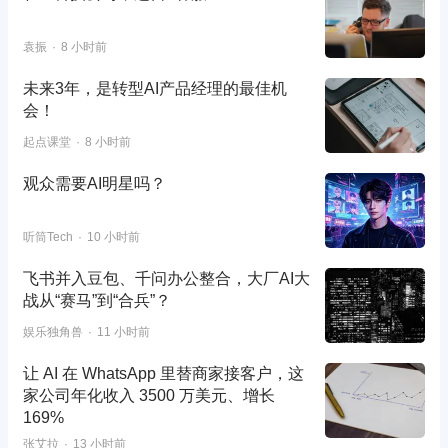
袁振
8 小时前
未来3年，是转型AI产品经理的最佳机
会！
起点课堂
8 小时前
观众需要AI明星吗？
听筒Tech
10 小时前
飞书并入豆包、千问办公整合，大厂AI大
战从“赛马”到“合兵”？
娱乐独角兽
11 小时前
让 AI 在 WhatsApp 里替商家接客户，这
家公司年化收入 3500 万美元、增长
169%
张艾拉
13 小时前