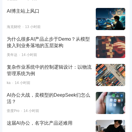
AI博主站上风口
海克财经
13 小时前
为什么很多AI产品止步于Demo？从模型
接入到业务落地的五层架构
美年达
14 小时前
复杂作业系统中的控制逻辑设计：以物流
管理系统为例
ka
14 小时前
AI办公大战，卖模型的DeepSeek们怎么
活？
壹度Pro
14 小时前
这届AI办公，名字比产品还难用