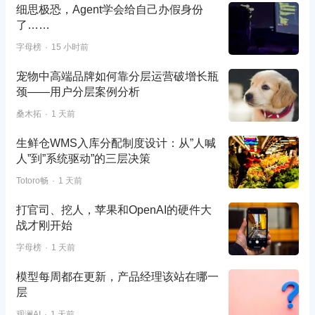
细思极恐，Agent学会给自己办假身份
了……
字母榜
15 小时前
宠物中高端品牌如何靠分层运营破增长瓶
颈——用户分层案例分析
桑木拓
1 天前
生鲜仓WMS入库分配制度设计：从”人喊
人”到”系统驱动”的三层决策
Totoro畅
1 天前
打官司、挖人，苹果和OpenAI的硬件大
战才刚开始
字母榜
1 天前
模型每周都在更新，产品经理该站在哪一
层
观澜AI
1 天前