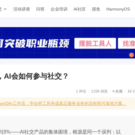
览
活动讲座
问答
企业培训
AI社区
摸鱼
HarmonyOS
，AI会如何参与社交？
1 评论
1159 浏览
4 收藏
16 
到Coze/Dify工作流，学会把工具串成真正服务业务的流程和可落地方案。
3%——AI社交产品的集体困境，根源是同一个误判：以