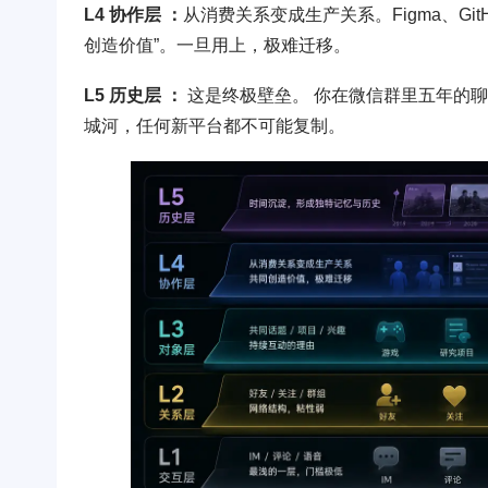
L4 协作层 ：
从消费关系变成生产关系。Figma、Gi
创造价值”。一旦用上，极难迁移。
L5 历史层 ：
这是终极壁垒。 你在微信群里五年的
城河，任何新平台都不可能复制。