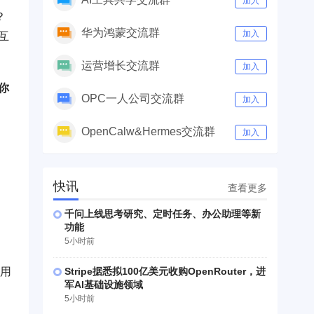
加入
？
华为鸿蒙交流群
加入
互
运营增长交流群
加入
你
OPC一人公司交流群
加入
OpenCalw&Hermes交流群
加入
快讯
查看更多
千问上线思考研究、定时任务、办公助理等新
功能
5小时前
Stripe据悉拟100亿美元收购OpenRouter，进
陌用
军AI基础设施领域
。
5小时前