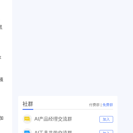
体
黑
不
你
频
、
社群
付费群
|
免费群
是
加
AI产品经理交流群
加入
AI工具共学交流群