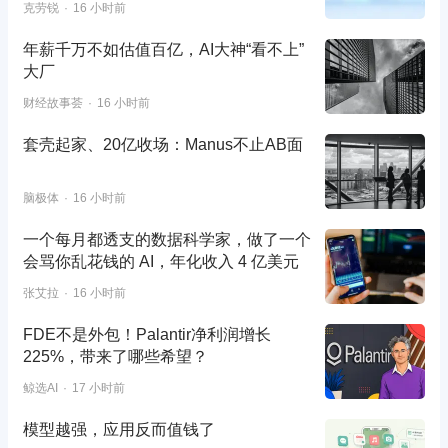
克劳锐
16 小时前
年薪千万不如估值百亿，AI大神“看不上”
大厂
财经故事荟
16 小时前
套壳起家、20亿收场：Manus不止AB面
脑极体
16 小时前
一个每月都透支的数据科学家，做了一个
会骂你乱花钱的 AI，年化收入 4 亿美元
张艾拉
16 小时前
FDE不是外包！Palantir净利润增长
225%，带来了哪些希望？
鲸选AI
17 小时前
模型越强，应用反而值钱了