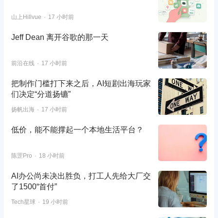
山上Hillvue
17 小时前
Jeff Dean 离开谷歌的那一天
前沿在线
17 小时前
把制作门槛打下来之后，AI短剧出海玩家
们决定“分道扬镳”
扬帆出海
17 小时前
低价，能不能撑起一个本地生活平台？
陈罡Pro
18 小时前
AI办公尚未决出胜负，打工人先给大厂交
了1500“首付”
Tech星球
19 小时前