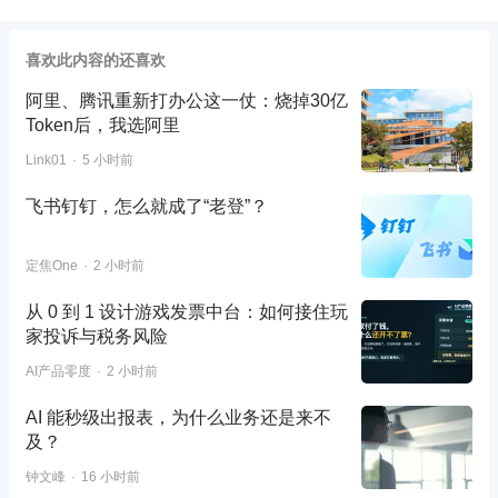
喜欢此内容的还喜欢
阿里、腾讯重新打办公这一仗：烧掉30亿
Token后，我选阿里
Link01
5 小时前
飞书钉钉，怎么就成了“老登”？
定焦One
2 小时前
从 0 到 1 设计游戏发票中台：如何接住玩
家投诉与税务风险
AI产品零度
2 小时前
AI 能秒级出报表，为什么业务还是来不
及？
钟文峰
16 小时前