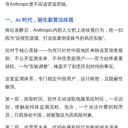
哥Anthropic更不应该背道而驰。
一、AI 时代，诞生新算法歧视
舆论发酵后，Anthropic内部人士把上述歧视行为，统一归
因为“反模型蒸馏、打击批量倒卖账号的风控实验”。
但对于核心质疑——为何只针对中国地区单独设置筛查规
则、不公开监测名单、不补偿受损用户——官方始终避重
就轻。一句“实验调整”，掩盖不了刻意区别对待的事实。
这套监测体系，专门锁定中国用户，设计精密，且隐蔽性
极强。
第一层，抓取时区。软件主动读取电脑系统时区，一旦识
别，便触发特殊监测流程。也许，一个合法付费的程序
员，只因身处中国，就被预设为高风险对象。
第二层，内置黑名单。代码中藏有经过加密的域名清单，