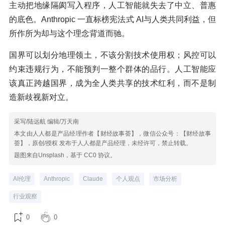
主动把地缘隔阂写入程序，人工智能就失去了中立、普惠
的底色。Anthropic 一直标榜宪法式 AI与人类共同利益，但
所作所为却与这个理念背道而驰。
国界可以划分地理领土，不该分割技术使用权；风控可以
约束违规行为，不能预判一整个群体的品行。人工智能应
该真正跨越国界，成为全人类共享的技术红利，而不是制
造新歧视新对立。
采写/陆远航 编辑/万天南
本文由人人都是产品经理作者【财经故事荟】，微信公众号：【财经故事
荟】，原创/授权 发布于人人都是产品经理，未经许可，禁止转载。
题图来自Unsplash，基于 CC0 协议。
AI伦理
Anthropic
Claude
个人观点
市场分析
行业观察
0
0